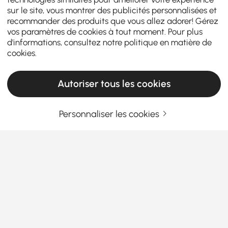
sur le site, vous montrer des publicités personnalisées et
recommander des produits que vous allez adorer! Gérez
vos paramètres de cookies à tout moment. Pour plus
d'informations, consultez notre
politique en matière de
cookies
.
Autoriser tous les cookies
Personnaliser les cookies
Trouvez la table console parfaite pour votre
entrée et au-delà
Comment choisir la bonne console d'entrée
pour votre espace
Vous est-il déjà arrivé d'entrer dans un couloir ou un
En savoir plus
salon et d'avoir l'impression qu'il manque quelque
Products in the current category have been updated to show the latest 1 items