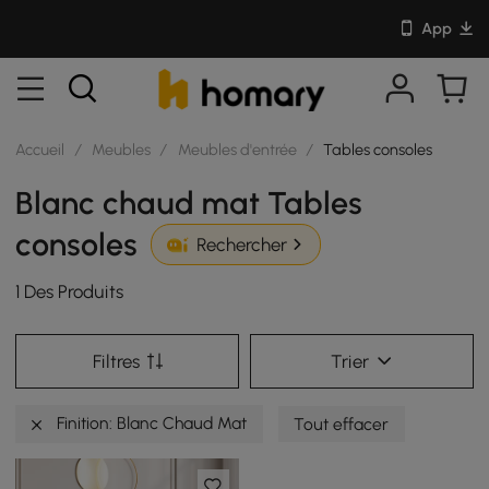
App
Accueil
/
Meubles
/
Meubles d'entrée
/
Tables consoles
Blanc chaud mat Tables
consoles
Rechercher
1 Des Produits
Filtres
Trier
Finition: Blanc Chaud Mat
Tout effacer