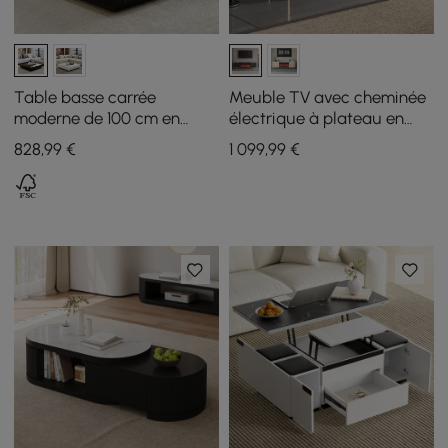
Table basse carrée
Meuble TV avec cheminée
moderne de 100 cm en
électrique à plateau en
pierre frittée avec 2 tiroirs
pierre frittée 200 cm,
828
,99
€
1 099
,99
€
télécommande et
rangement