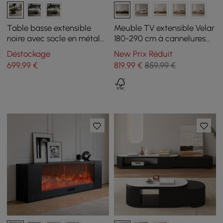
Table basse extensible
Meuble TV extensible Velar
noire avec socle en métal
180-290 cm à cannelures
en forme d'anneau
avec plateau pierre frittée
Déstockage
New Prix Réduit
et 3 tiroirs
699
,99
€
819
,99
€
859,99 €