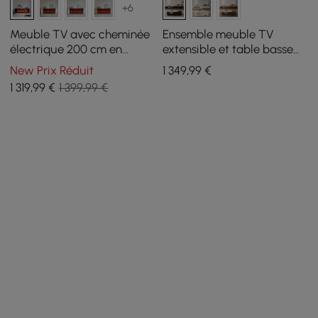
+6
Meuble TV avec cheminée
Ensemble meuble TV
électrique 200 cm en
extensible et table basse
pierre frittée avec
Velar
New Prix Réduit
1 349
,99
€
télécommande
1 319
,99
€
1 399,99 €