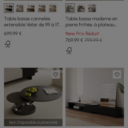
Table basse cannelée
Table basse moderne en
extensible Velar de 119 à 170
pierre frittée, à plateau
cm avec plateau en pierre
relevable, avec tiroirs
699
,99
€
New Prix Réduit
frittée et rangement
769
,99
€
799,99 €
Non Disponible à proximité