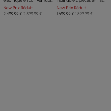
électrique en cuir véritable
inclinable 2 pièces en tissu
Curva de 85 pouces avec
teint en fil et similicuir
New Prix Réduit
New Prix Réduit
appuie-tête réglable
2 499
,99
€
2 599,99 €
1 699
,99
€
1 899,99 €