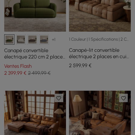
1 Couleur | 1 Spécifications | 2 Configuration
+1
Canapé-lit convertible
Canapé convertible
électrique 2 places en cuir
électrique 220 cm 2 places
véritable de 243cm avec
en chenille
2 599
,99
€
Ventes Flash
accoudoirs réglables
2 399
,99
€
2 499,99 €