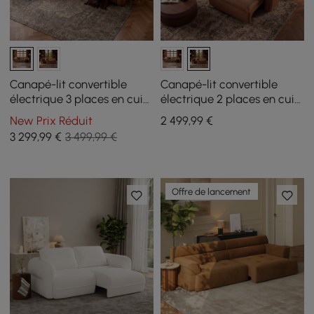
Canapé-lit convertible
Canapé-lit convertible
électrique 3 places en cuir
électrique 2 places en cuir
véritable de 320 cm avec
véritable de 222 cm avec
New Prix Réduit
2 499
,99
€
appuie-têtes réglables
têtières réglables
3 299
,99
€
3 499,99 €
Offre de lancement