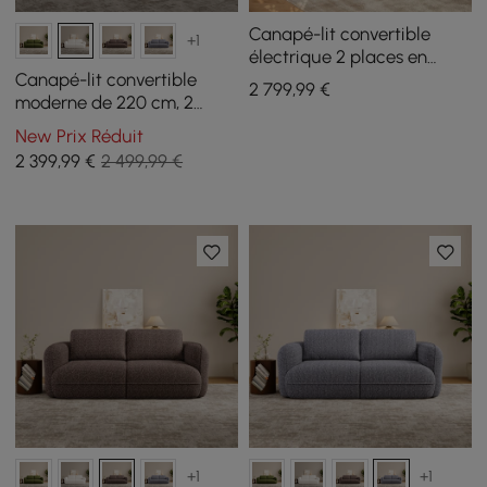
Canapé-lit convertible
+1
électrique 2 places en
velours performance de
Canapé-lit convertible
2 799
,99
€
307 cm
moderne de 220 cm, 2
places, en chenille, avec
New Prix Réduit
télécommande
2 399
,99
€
2 499,99 €
+1
+1