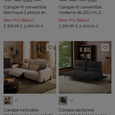
Canapé-lit convertible
Canapé-lit convertible
électrique 2 places en
moderne de 220 cm, 2
chenille moderne de 220
places, en chenille, avec
New Prix Réduit
New Prix Réduit
cm avec télécommande
télécommande
2 399
,99
€
2 499,99 €
2 399
,99
€
2 499,99 €
+1
+1
Canapé inclinable
Canapé sectionnel