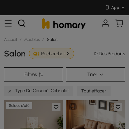
App
Accueil
/
Meubles
/
Salon
Salon
10 Des Produits
Rechercher
Filtres
Trier
Type De Canapé: Cabriolet
Tout effacer
Soldes d'été