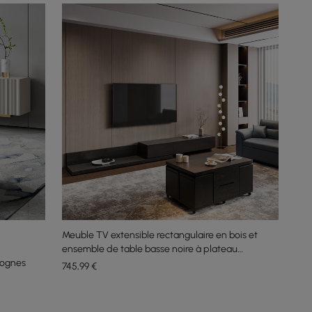
Meuble TV extensible rectangulaire en bois et
ensemble de table basse noire à plateau
gognes
relevable avec rangement
745
,99
€