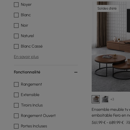
Noyer
Soldes d'été
Blanc
Noir
Naturel
Blanc Cassé
En savoir plus
Fonctionnalité
Rangement
Extensible
+3
Tiroirs Inclus
Ensemble meuble tv e
emboîtable Fero en n
Rangement Ouvert
561,99 € - 689,99 €
73
Portes Incluses