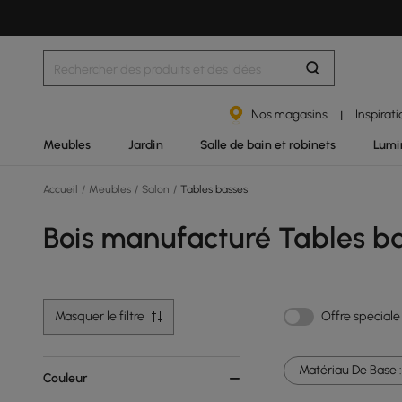
Nos magasins
Inspirat
|
Meubles
Jardin
Salle de bain et robinets
Lumi
Accueil
/
Meubles
/
Salon
/
Tables basses
Bois manufacturé Tables b
Masquer le filtre
Offre spéciale
Matériau De Base :
Couleur