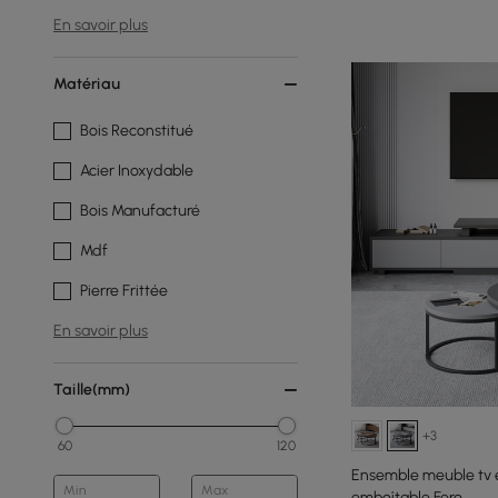
En savoir plus
Matériau
Bois Reconstitué
Acier Inoxydable
Bois Manufacturé
Mdf
Pierre Frittée
En savoir plus
Taille(mm)
+3
60
120
Ensemble meuble tv ex
Min
Max
emboîtable Fero