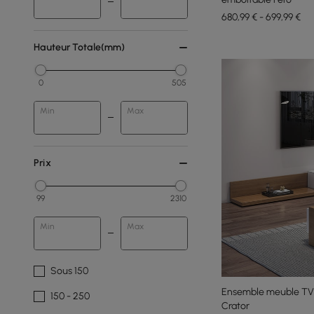
680,99 € - 699,99 €
Hauteur Totale(mm)
0
505
Min
Max
Prix
99
2310
Min
Max
Sous 150
Ensemble meuble TV e
150 - 250
Crator