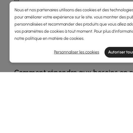
Bois Naturel
Nous et nos partenaires utilisons des cookies et des technologies
pour améliorer votre expérience sur le site, vous montrer des pub
Gris
personnalisées et recommander des produits que vous allez ado
En savoir plus
vos paramètres de cookies à tout moment. Pour plus d'informati
notre
politique en matière de cookies
.
Afficher plus de filtres
Products in the current category have been updated to show t
Personnaliser les cookies
Autoriser tou
Comment répondre aux besoins en ma
La
table basse
est une pièce maîtresse fonctionnelle qui
qui ne transigent pas sur le style, laissez-nous vous aid
tenant compte de votre budget.
Pourquoi la bonne table basse est i