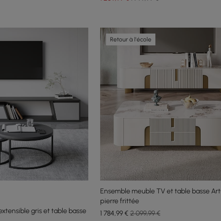
Retour à l'école
Ensemble meuble TV et table basse Art
pierre frittée
tensible gris et table basse
1 784
,99
€
2 099,99 €