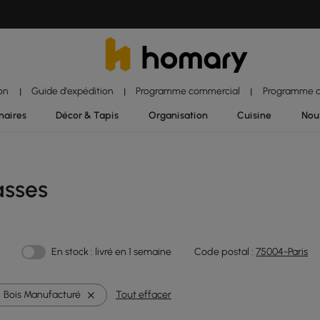
ion
Guide d'expédition
Programme commercial
Programme d'
|
|
|
naires
Décor & Tapis
Organisation
Cuisine
Nou
asses
En stock : livré en 1 semaine
Code postal :
75004-Paris
Bois Manufacturé
Tout effacer