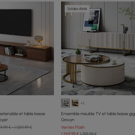
Soldes d'été
+2
xtensible et table basse
Ensemble meuble TV et table basse gi
oyer
Grovyn
9,99 € - 1 059,99 €
Ventes Flash
1 269
,99
€
1 799,99 €