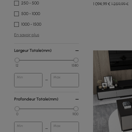
250 - 500
1 094
,99
€
1 259,99 €
500 - 1000
1000 - 1500
En savoir plus
Largeur Totale(mm)
12
1580
Min
Max
Profondeur Totale(mm)
0
1100
Min
Max