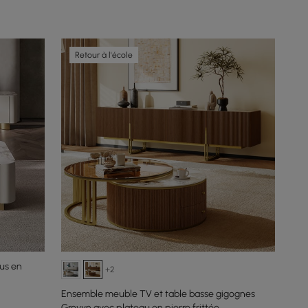
Retour à l'école
us en
+2
Ensemble meuble TV et table basse gigognes
Grovyn avec plateau en pierre frittée