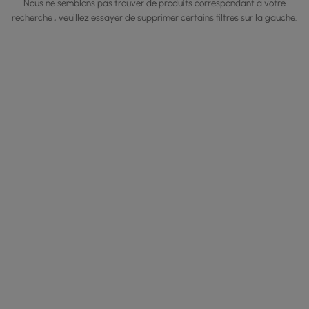
Nous ne semblons pas trouver de produits correspondant à votre
recherche , veuillez essayer de supprimer certains filtres sur la gauche.