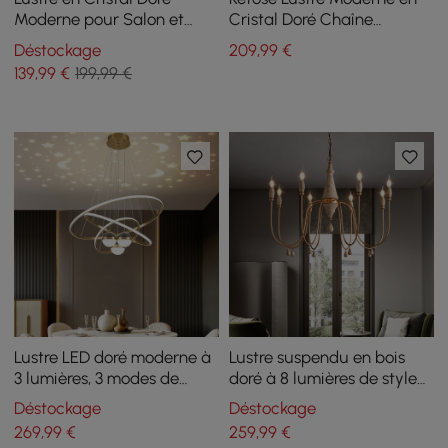
Moderne pour Salon et
Cristal Doré Chaîne
Salle à Manger
Réglable
Déstockage
209
,99
€
139
,99
€
199,99 €
Lustre LED doré moderne à
Lustre suspendu en bois
3 lumières, 3 modes de
doré à 8 lumières de style
couleur, télécommande,
bougie Mid Century
Déstockage
Déstockage
lumière à réflexion étoilée
Modern Farmhouse
269
,99
€
259
,99
€