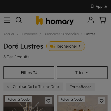
App
Accueil
/
Luminaires
/
Luminaires Suspendus
/
Lustres
Doré Lustres
Rechercher
8 Des Produits
Filtres
Trier
Couleur De La Teinte: Doré
Tout effacer
Retour à l'école
Retour à l'école