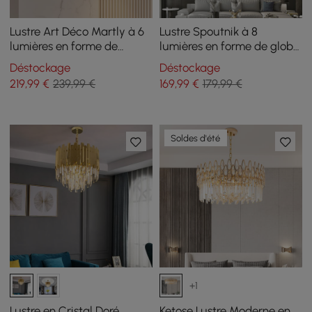
Lustre Art Déco Martly à 6
Lustre Spoutnik à 8
lumières en forme de
lumières en forme de globe
feuilles de ginkgo,
noir et doré, abat-jour en
Déstockage
Déstockage
plafonnier en métal blanc
verre inclus
219
,99
€
239,99 €
169
,99
€
179,99 €
et doré
Soldes d'été
+1
Lustre en Cristal Doré
Ketose Lustre Moderne en