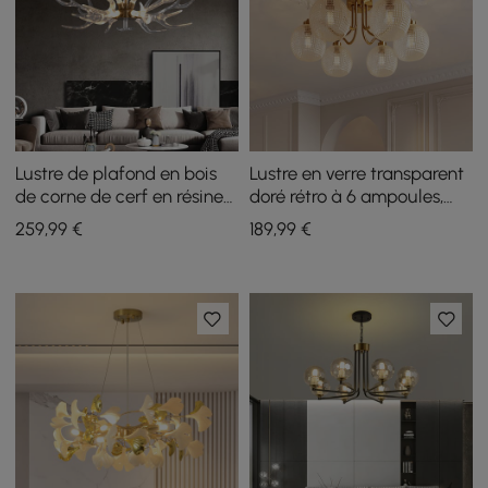
Lustre de plafond en bois
Lustre en verre transparent
de corne de cerf en résine
doré rétro à 6 ampoules,
à 9 lumières, doré
plafonnier semi-encastré
259
,99
€
189
,99
€