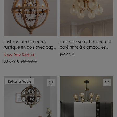
Lustre 5 lumières rétro
Lustre en verre transparent
rustique en bois avec cage
doré rétro à 6 ampoules,
rouille en métal
plafonnier semi-encastré
New Prix Réduit
189
,99
€
339
,99
€
359,99 €
Retour à l'école