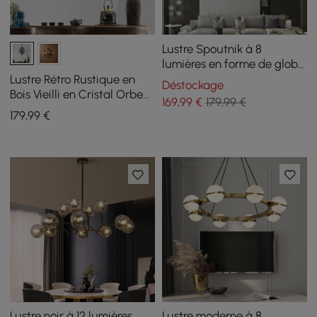
Lustre Spoutnik à 8
lumières en forme de globe
noir et doré, abat-jour en
Lustre Rétro Rustique en
Déstockage
verre inclus
Bois Vieilli en Cristal Orbe
169
,99
€
179,99 €
en Cristal à 3 Ampoules
179
,99
€
Lustre noir à 12 lumières
Lustre moderne à 8