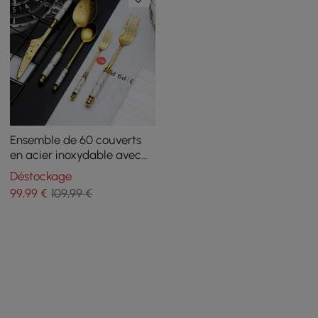
Ensemble de 60 couverts
en acier inoxydable avec
poignée revêtue de
Déstockage
céramique, service pour 12
99
,99
€
109,99 €