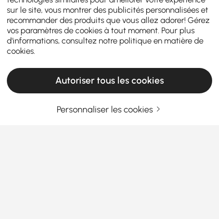
sur le site, vous montrer des publicités personnalisées et
recommander des produits que vous allez adorer! Gérez
vos paramètres de cookies à tout moment. Pour plus
d'informations, consultez notre
politique en matière de
cookies
.
Autoriser tous les cookies
Personnaliser les cookies
La bonne vaisselle et les bons articles de
bar rendent les repas quotidiens plus
agréables
Comment la bonne vaisselle et les bons
articles de bar rehaussent les repas
quotidiens et les réceptions
En savoir plus
Products in the current category have been updated to show the latest 1 items