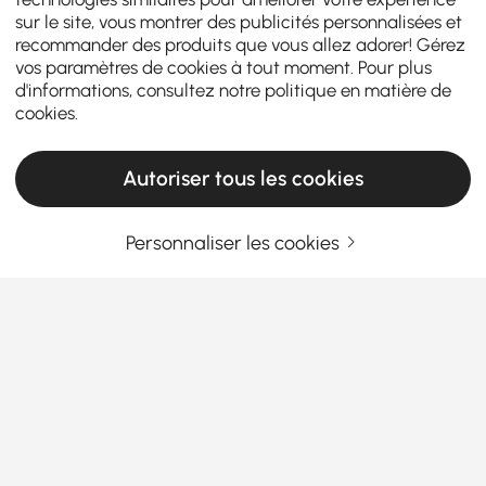
sur le site, vous montrer des publicités personnalisées et
recommander des produits que vous allez adorer! Gérez
vos paramètres de cookies à tout moment. Pour plus
d'informations, consultez notre
politique en matière de
cookies
.
Autoriser tous les cookies
Personnaliser les cookies
La bonne vaisselle et les bons articles de
bar rendent les repas quotidiens plus
agréables
Comment la bonne vaisselle et les bons
articles de bar rehaussent les repas
quotidiens et les réceptions
En savoir plus
Products in the current category have been updated to show the latest 2 items