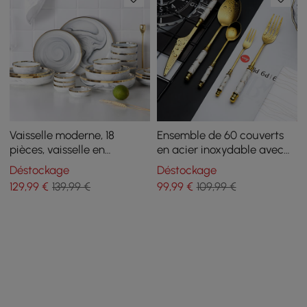
Vaisselle moderne, 18
Ensemble de 60 couverts
pièces, vaisselle en
en acier inoxydable avec
céramique blanche et
poignée revêtue de
Déstockage
Déstockage
grise, bord doré
céramique, service pour 12
129
,99
€
139,99 €
99
,99
€
109,99 €