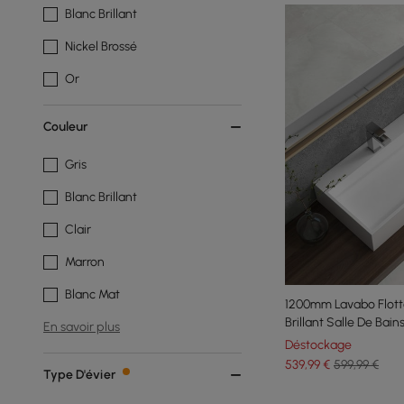
Blanc Brillant
Nickel Brossé
Or
Couleur
Gris
Blanc Brillant
Clair
Marron
Blanc Mat
1200mm Lavabo Flott
Brillant Salle De Bain
En savoir plus
Déstockage
539
,99
€
599,99 €
Type D'évier