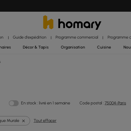
ion
Guide d'expédition
Programme commercial
Programme d'
|
|
|
naires
Décor & Tapis
Organisation
Cuisine
Nou
s
En stock : livré en 1 semaine
Code postal :
75004-Paris
que Murale
Tout effacer