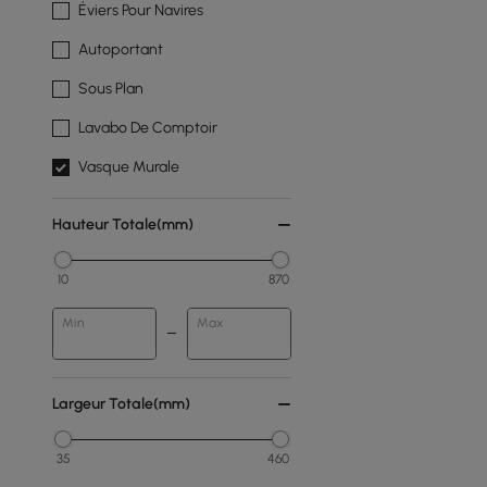
Éviers Pour Navires
Autoportant
Sous Plan
Lavabo De Comptoir
Vasque Murale
Hauteur Totale(mm)
10
870
Min
Max
Largeur Totale(mm)
35
460