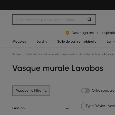
Nos magasins
Inspirat
|
Meubles
Jardin
Salle de bain et robinets
Lumi
Accueil
/
Salle de bain et robinets
/
Rénovation de salle de bain
/
Lavabo
Vasque murale Lavabos
Masquer le filtre
Offre spéciale
Type D'évier :
Vas
Finition