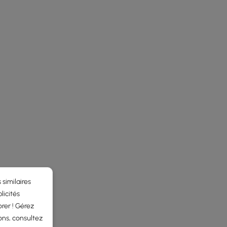
 similaires
licités
rer ! Gérez
ons, consultez