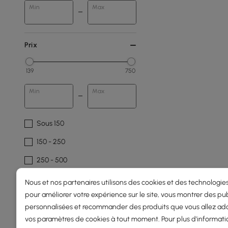
Min
Max
Prix
139
750
Min
Max
Sous 150
150 - 250
250 - 500
500 - 1000
Nous et nos partenaires utilisons des cookies et des technologies
pour améliorer votre expérience sur le site, vous montrer des pub
Longueur Totale(mm)
personnalisées et recommander des produits que vous allez ado
vos paramètres de cookies à tout moment. Pour plus d'informati