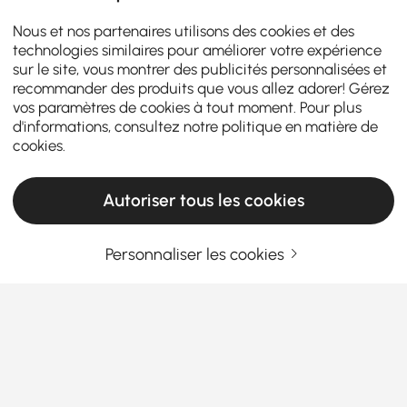
Nous et nos partenaires utilisons des cookies et des
technologies similaires pour améliorer votre expérience
sur le site, vous montrer des publicités personnalisées et
recommander des produits que vous allez adorer! Gérez
vos paramètres de cookies à tout moment. Pour plus
d'informations, consultez notre
politique en matière de
cookies
.
Autoriser tous les cookies
Personnaliser les cookies
Products in the current category have been updated to show the latest 3 items
Entrez Votre Adresse E-mail
S'INSCRIRE MAINTENANT
Termes et Conditions
|
Politique de Confidentialité