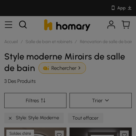
App
Accueil
/
Salle de bain et robinets
/
Rénovation de salle de bain
Style moderne Miroirs de salle
de bain
Rechercher
3 Des Produits
Filtres
Trier
Style: Style Moderne
Tout effacer
Soldes d'été