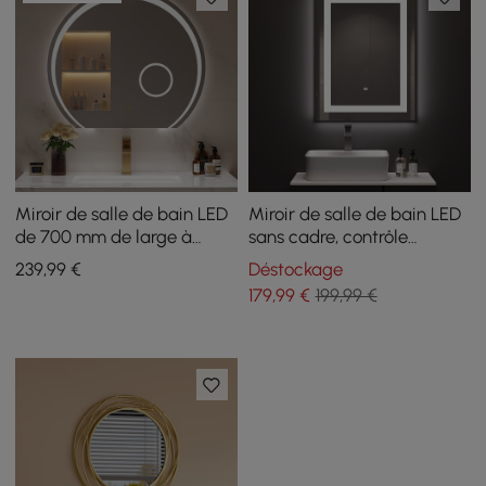
Miroir de salle de bain LED
Miroir de salle de bain LED
de 700 mm de large à
sans cadre, contrôle
intensité variable avec
gestuel, antibuée et haut-
239
,99
€
Déstockage
loupe 3X et antibuée
parleur Bluetooth 600 mm
179
,99
€
199,99 €
x 800 mm