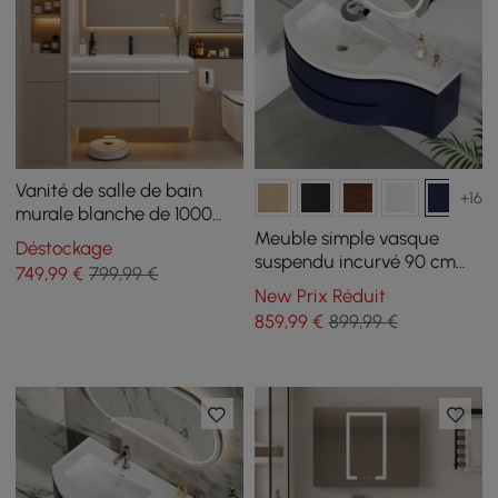
Vanité de salle de bain
+16
murale blanche de 1000
mm avec de nombreux
Meuble simple vasque
Déstockage
rangements et une lumière
suspendu incurvé 90 cm
749
,99
€
799,99 €
réglable
avec rangement
New Prix Réduit
859
,99
€
899,99 €