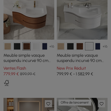
+16
+16
Meuble simple vasque
Meuble simple vasque
suspendu incurvé 90 cm
suspendu incurvé 90 cm
avec rangement
avec rangement
Ventes Flash
New Prix Réduit
779
,99
€
899,99 €
799,99 € - 1 582,99 €
Offre de lancement