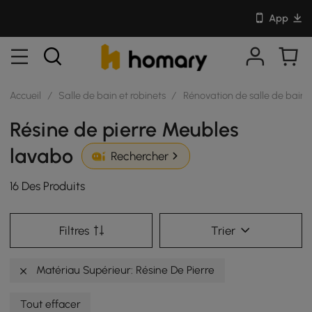
App
Accueil
/
Salle de bain et robinets
/
Rénovation de salle de bain
Résine de pierre Meubles
lavabo
Rechercher
16 Des Produits
Filtres
Trier
Matériau Supérieur: Résine De Pierre
Tout effacer