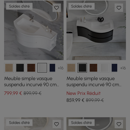
Soldes d'été
Soldes d'été
+16
+16
Meuble simple vasque
Meuble simple vasque
suspendu incurvé 90 cm
suspendu incurvé 90 cm
avec rangement
avec rangement
799
,99
€
899,99 €
New Prix Réduit
859
,99
€
899,99 €
Soldes d'été
Soldes d'été