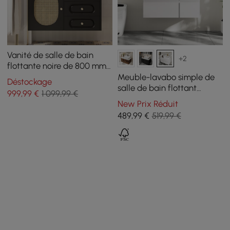
Vanité de salle de bain
+2
flottante noire de 800 mm,
évier encastré en
Meuble-lavabo simple de
Déstockage
céramique avec armoire de
salle de bain flottant
999
,99
€
1 099,99 €
porte en rotin
moderne de 80 cm avec
New Prix Réduit
plateau en résine de pierre,
489
,99
€
519,99 €
vasque en céramique