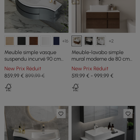
+16
+2
Meuble simple vasque
Meuble-lavabo simple
suspendu incurvé 90 cm
mural moderne de 80 cm
avec rangement
avec plateau en résine de
New Prix Réduit
New Prix Réduit
pierre et lavabo en
859
,99
€
899,99 €
519,99 € - 999,99 €
céramique