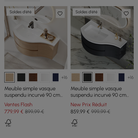
Soldes d'été
Soldes d'été
+16
+16
Meuble simple vasque
Meuble simple vasque
suspendu incurvé 90 cm
suspendu incurvé 90 cm
avec rangement
avec rangement
Ventes Flash
New Prix Réduit
779
,99
€
899,99 €
859
,99
€
999,99 €