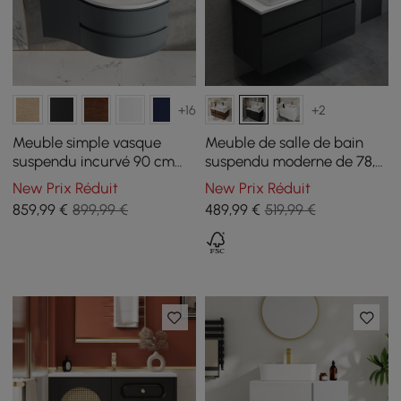
+16
+2
Meuble simple vasque
Meuble de salle de bain
suspendu incurvé 90 cm
suspendu moderne de 78,7
avec rangement
cm avec plan en résine de
New Prix Réduit
New Prix Réduit
pierre et lavabo en
859
,99
€
899,99 €
489
,99
€
519,99 €
céramique