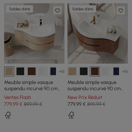
Soldes d'été
Soldes d'été
+16
+16
Meuble simple vasque
Meuble simple vasque
suspendu incurvé 90 cm
suspendu incurvé 90 cm
avec rangement
avec rangement
Ventes Flash
New Prix Réduit
779
,99
€
899,99 €
779
,99
€
899,99 €