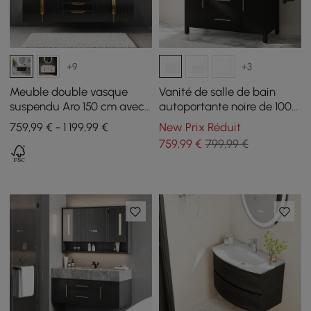
+9
+3
Meuble double vasque
Vanité de salle de bain
suspendu Aro 150 cm avec
autoportante noire de 1000
plateau en pierre frittée
mm, comptoir en pierre
759,99 € - 1 199,99 €
New Prix Réduit
frittée et poignées
759
,99
€
799,99 €
argentées