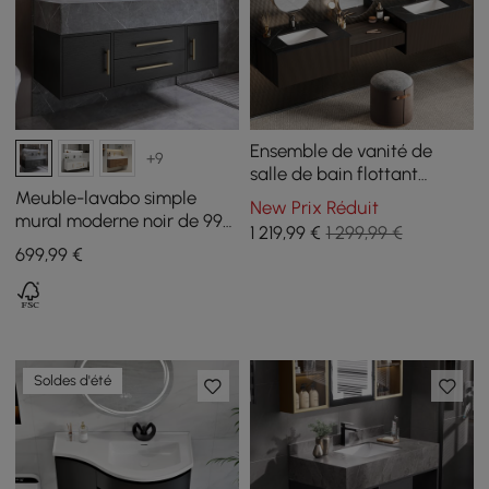
Ensemble de vanité de
+9
salle de bain flottant
moderne à double vasque
Meuble-lavabo simple
New Prix Réduit
avec table de maquillage
mural moderne noir de 99
1 219
,99
€
1 299,99 €
en noyer
cm avec plateau en pierre
699
,99
€
frittée et évier
Soldes d'été