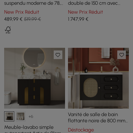
suspendu moderne de 78,7
double de 150 cm avec
cm avec plan en résine de
armoire à pharmacie LED
New Prix Réduit
New Prix Réduit
pierre et lavabo en
et rangement
489
,99
€
519,99 €
1 747
,99
€
céramique
Vanité de salle de bain
+6
flottante noire de 800 mm,
évier encastré en
Meuble-lavabo simple
Déstockage