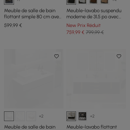
Meuble de salle de bain
Meuble-lavabo suspendu
flottant simple 80 cm avec
moderne de 31,5 po avec
vasque noir, plateau pierre
lavabo, éclairage LED
599
,99
€
New Prix Réduit
frittée
doux, grand espace de
759
,99
€
799,99 €
rangement
+2
+2
Meuble de salle de bain
Meuble-lavabo flottant