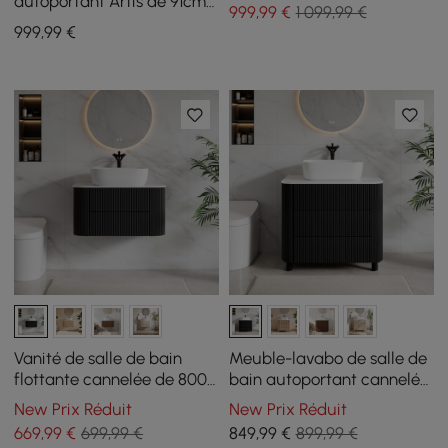
céramique avec armoire de
autoportant Artis de 91cm
999
,99
€
1 099,99 €
porte en rotin
avec dessus en pierre
999
,99
€
frittée
Vanité de salle de bain
Meuble-lavabo de salle de
flottante cannelée de 800
bain autoportant cannelé
mm avec dessus en pierre
de 32 pouces avec vasque,
New Prix Réduit
New Prix Réduit
frittée à vasque unique
3 tiroirs, plateau en pierre
669
,99
€
699,99 €
849
,99
€
899,99 €
frittée