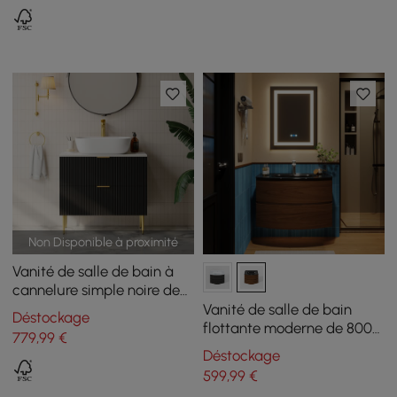
Non Disponible à proximité
Vanité de salle de bain à
cannelure simple noire de
800 mm avec vasque et 2
Vanité de salle de bain
Déstockage
tiroirs
flottante moderne de 800
779
,99
€
mm avec lavabo en verre
Déstockage
monobloc 2 tiroirs en noyer
599
,99
€