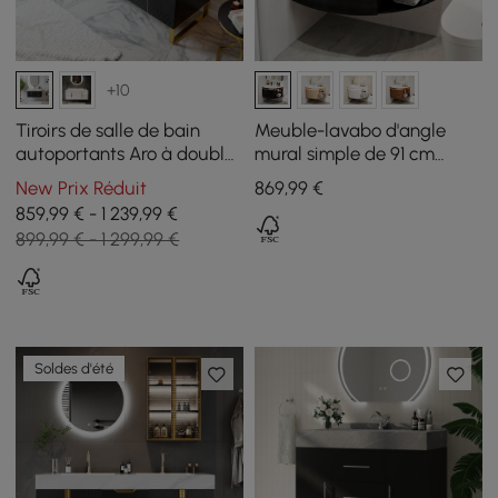
+10
Tiroirs de salle de bain
Meuble-lavabo d'angle
autoportants Aro à double
mural simple de 91 cm
vasque, 1500 mm, noir,
moderne avec lavabo,
New Prix Réduit
869
,99
€
dessus en faux marbre
lumière LED, rangement
859,99 € - 1 239,99 €
899,99 € - 1 299,99 €
Soldes d'été