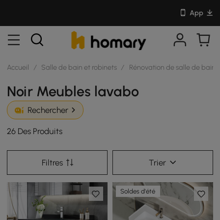
App
Accueil
/
Salle de bain et robinets
/
Rénovation de salle de bain
Noir Meubles lavabo
Rechercher
26 Des Produits
Filtres
Trier
Soldes d'été