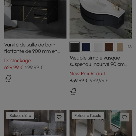
Vanité de salle de bain
+16
flottante de 900 mm en
faux marbre avec lavabo
Meuble simple vasque
Déstockage
en céramique simple noir
suspendu incurvé 90 cm
629
,99
€
699,99 €
avec rangement
New Prix Réduit
859
,99
€
999,99 €
Soldes d'été
Retour à l'école