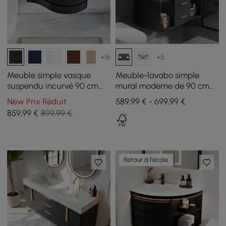
+16
+5
Meuble simple vasque
Meuble-lavabo simple
suspendu incurvé 90 cm
mural moderne de 90 cm
avec rangement
avec lavabo et plateau en
New Prix Réduit
589,99 € - 699,99 €
pierre frittée
859
,99
€
899,99 €
Retour à l'école