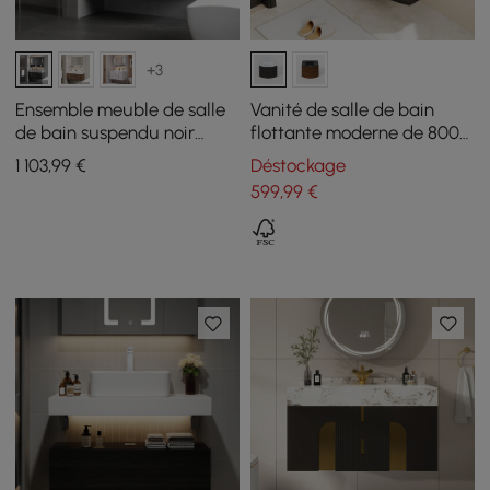
+3
Ensemble meuble de salle
Vanité de salle de bain
de bain suspendu noir
flottante moderne de 800
100cm avec armoire de
mm avec lavabo en verre
1 103
,99
€
Déstockage
toilette LED
monobloc 2 tiroirs en noir
599
,99
€