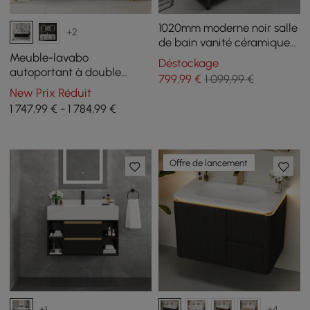
1020mm moderne noir salle
+2
de bain vanité céramique
simple bassin autoportant
Meuble-lavabo
Déstockage
avec 3 tiroirs
autoportant à double
799
,99
€
1 099,99 €
vasque de 150 cm avec
New Prix Réduit
armoire de toilette à LED
1 747,99 € - 1 784,99 €
avec rangement
Offre de lancement
+1
+4