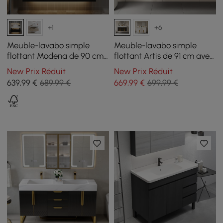
+1
+6
Meuble-lavabo simple
Meuble-lavabo simple
flottant Modena de 90 cm
flottant Artis de 91 cm avec
avec évier, plan en pierre
évier, plateau en pierre
New Prix Réduit
New Prix Réduit
frittée
frittée, grand espace de
639
,99
€
689,99 €
669
,99
€
699,99 €
rangement