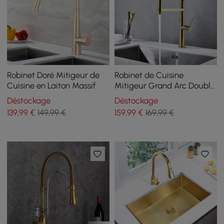
Robinet Doré Mitigeur de
Robinet de Cuisine
Cuisine en Laiton Massif
Mitigeur Grand Arc Double
Fonction
Déstockage
Déstockage
139
,99
€
149,99 €
159
,99
€
169,99 €