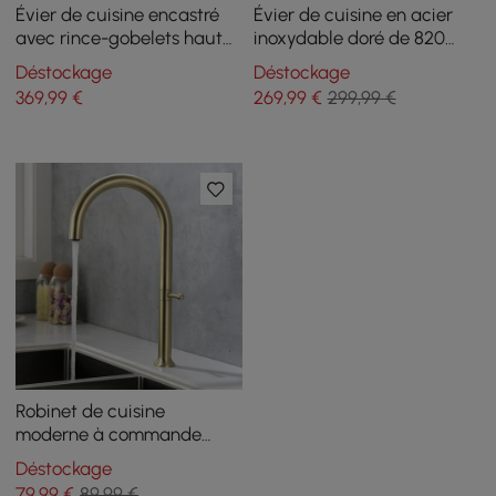
Évier de cuisine encastré
Évier de cuisine en acier
avec rince-gobelets haute
inoxydable doré de 820
pression, lave-verres, acier
mm, évier à double cuve
Déstockage
Déstockage
inoxydable, doré
avec vidage
369
,99
€
269
,99
€
299,99 €
Robinet de cuisine
moderne à commande
pivotante à poignée
Déstockage
unique en acier inoxydable
79
,99
€
89,99 €