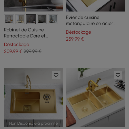
Évier de cuisine
rectangulaire en acier
inoxydable de 780 mm à
Robinet de Cuisine
Déstockage
cuve unique en or
Rétractable Doré et
259
,99
€
Chrome Grand Arc en
Déstockage
Laiton Massif
209
,99
€
299,99 €
Non Disponible à proximité