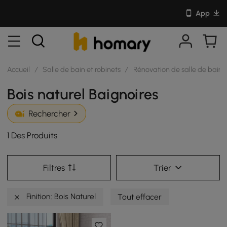
App
Accueil
/
Salle de bain et robinets
/
Rénovation de salle de bain
Bois naturel Baignoires
Rechercher
1 Des Produits
Filtres
Trier
Finition: Bois Naturel
Tout effacer