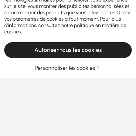
sur le site, vous montrer des publicités personnalisées et
recommander des produits que vous allez adorer! Gérez
vos paramètres de cookies à tout moment. Pour plus
d'informations, consultez notre
politique en matière de
cookies
.
Autoriser tous les cookies
Personnaliser les cookies
Pourquoi les baignoires îlots valent
l'investissement
Pourquoi chaque maison a besoin d'une
baignoire : votre coin de détente personnel
Avez-vous déjà réfléchi à la raison pour laquelle une
En savoir plus
baignoire îlot
est plus qu'un simple accessoire de
Products in the current category have been updated to show the latest 1 items