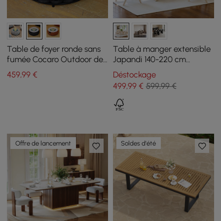
Table de foyer ronde sans
Table à manger extensible
fumée Cocaro Outdoor de
Japandi 140-220 cm
69 cm au propane, gris
blanchie à la chaux, 4-8
459
,99
€
Déstockage
foncé
places
499
,99
€
599,99 €
Offre de lancement
Soldes d'été