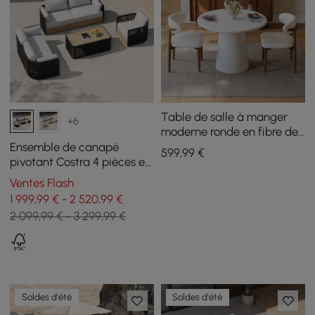
Table de salle à manger
+6
moderne ronde en fibre de
verre de 81 cm avec base
Ensemble de canapé
599
,99
€
piédestal sculpturale,
pivotant Costra 4 pièces en
accueille 2 personnes
corde tressée noire avec
Ventes Flash
table basse, pour 6
1 999,99 € - 2 520,99 €
personnes
2 099,99 € - 3 299,99 €
Soldes d'été
Soldes d'été