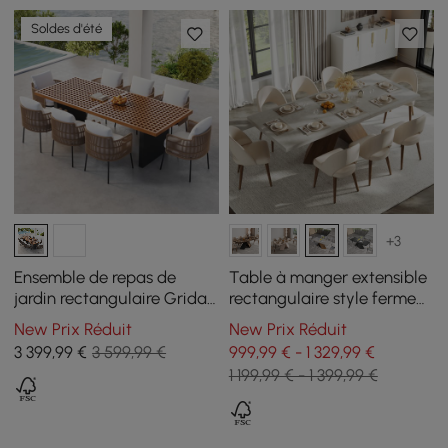
Soldes d'été
+3
Ensemble de repas de
Table à manger extensible
jardin rectangulaire Grida
rectangulaire style ferme
9 pièces avec 8 chaises en
200–240 cm gris béton,
New Prix Réduit
New Prix Réduit
teck et résine tressée
pour 6–8 personnes
3 399
,99
€
3 599,99 €
999,99 € - 1 329,99 €
1 199,99 € - 1 399,99 €