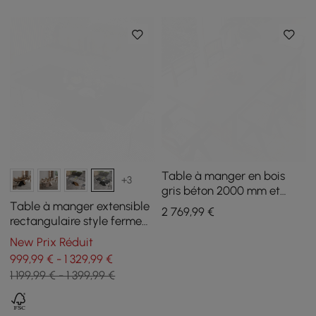
Table à manger en bois
+3
gris béton 2000 mm et
ensemble de 8 chaises de
Table à manger extensible
2 769
,99
€
salle à manger en rotin
rectangulaire style ferme
Japandi en noyer
200–240 cm noire, pour 6–
New Prix Réduit
8 personnes
999,99 € - 1 329,99 €
1 199,99 € - 1 399,99 €