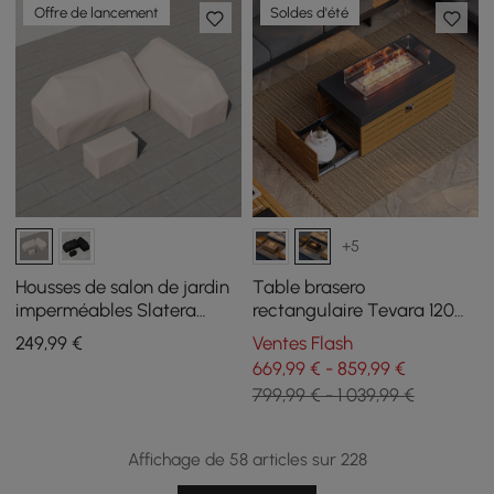
Offre de lancement
Soldes d'été
+5
Housses de salon de jardin
Table brasero
imperméables Slatera
rectangulaire Tevara 120
Outdoor 600D en toile
cm au propane sans fumée
249
,99
€
Ventes Flash
robuste, coloris ivoire
grise
669,99 € - 859,99 €
799,99 € - 1 039,99 €
Affichage de 58 articles sur 228