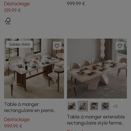
87 pouces, 4 à 8 places
aluminium sable, 6 à 8
Déstockage
999
,99
€
personnes
519
,99
€
Soldes d'été
Table à manger
+3
rectangulaire en pierre
frittée de 1800 mm avec
Table à manger extensible
Déstockage
double piédestal pouvant
rectangulaire style ferme
999
,99
€
accueillir 6 à 8 personnes
200–240 cm blanchie, pour