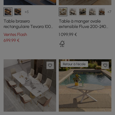
+5
+7
Table brasero
Table à manger ovale
rectangulaire Tevara 100
extensible Fluve 200-240
cm au propane sans fumée
cm blanche, pour 6-8
Ventes Flash
1 099
,99
€
sable
personnes
699
,99
€
Retour à l'école