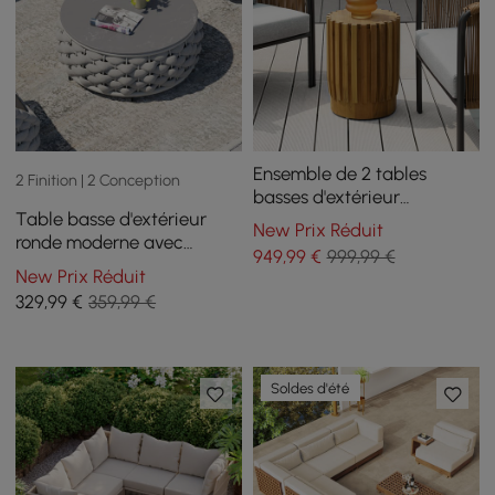
Ensemble de 2 tables
2 Finition | 2 Conception
basses d'extérieur
Table basse d'extérieur
rustiques rondes et
New Prix Réduit
ronde moderne avec
rectangulaires en bois de
949
,99
€
999,99 €
rangement et base tissée
teck naturel
New Prix Réduit
en corde textilène en gris
329
,99
€
359,99 €
Soldes d'été