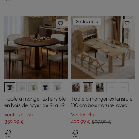
Soldes d'été
Table à manger extensible
Table à manger extensible
en bois de noyer de 91 à 119
180 cm bois naturel avec
cm avec lumière LED, pour
buffet, 4-5 personnes
Ventes Flash
Ventes Flash
2 à 4 personnes
859
,99
€
499
,99
€
599,99 €