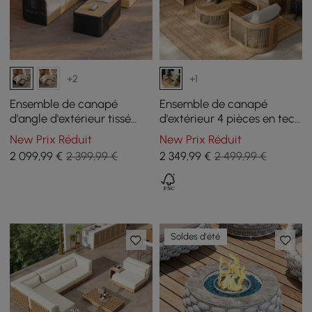
+2
+1
Ensemble de canapé
Ensemble de canapé
d'angle d'extérieur tissé
d'extérieur 4 pièces en teck
Costra avec chaise longue
et corde tressée avec table
New Prix Réduit
New Prix Réduit
inclinable réglable et table
basse pour 4 personnes
2 099
,99
€
2 399,99 €
2 349
,99
€
2 499,99 €
basse noire
Soldes d'été