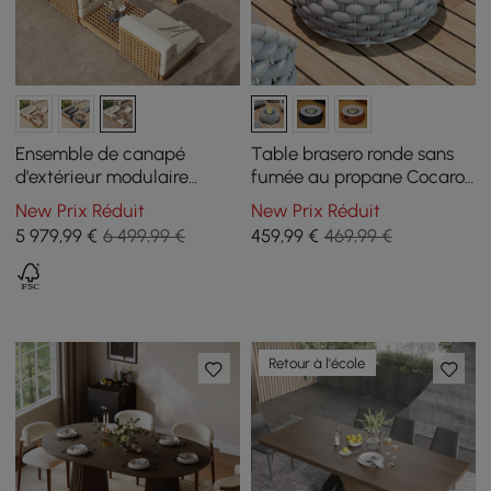
Ensemble de canapé
Table brasero ronde sans
d'extérieur modulaire
fumée au propane Cocaro
sectionnel Grida 9 pièces
Outdoor 69 cm en gris
New Prix Réduit
New Prix Réduit
en teck naturel avec table
5 979
,99
€
6 499,99 €
459
,99
€
469,99 €
basse, ivoire
Retour à l'école