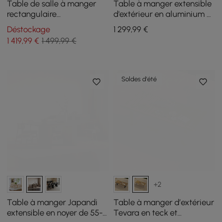
Table de salle à manger
Table à manger extensible
rectangulaire
d'extérieur en aluminium et
contemporaine de 2000
pierre frittée couleur sable
Déstockage
1 299
,99
€
mm en or pour 8 personnes
1 419
,99
€
1 499,99 €
avec plateau en pierre
Soldes d'été
+2
Table à manger Japandi
Table à manger d’extérieur
extensible en noyer de 55-
Tevara en teck et