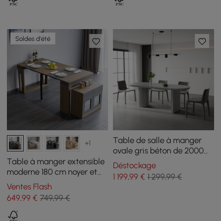
Soldes d'été
Table de salle à manger
+1
ovale gris béton de 2000
mm pour 8 personnes,
Table à manger extensible
Déstockage
table de salle à manger
moderne 180 cm noyer et
1 199
,99
€
1 299,99 €
avec socle
gris avec buffet
Ventes Flash
649
,99
€
749,99 €