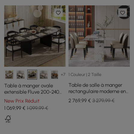
1 Couleur | 2 Taille
+7
Table de salle à manger
Table à manger ovale
rectangulaire moderne en
extensible Fluve 200-240
pierre frittée de 1800 mm
cm noire, pour 6-8
2 769
,99
€
3 279,99 €
New Prix Réduit
avec 8 chaises en or
personnes
1 069
,99
€
1 099,99 €