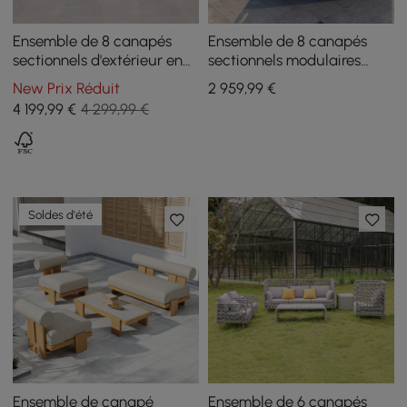
Ensemble de 8 canapés
Ensemble de 8 canapés
sectionnels d'extérieur en
sectionnels modulaires
teck, aluminium et rotin
incurvés Farmhouse pour
New Prix Réduit
2 959
,99
€
avec table basse et coussin
patio extérieur avec table
4 199
,99
€
4 299,99 €
basse
Soldes d'été
Ensemble de canapé
Ensemble de 6 canapés