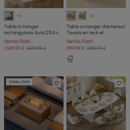
+3
+2
Table à manger
Table à manger d’extérieur
rectangulaire Aura 213,4 cm
Tevara en teck et
en pierre frittée imitation
aluminium gris, 6 à 8
Ventes Flash
Ventes Flash
travertin, base cannelée, 8
personnes
1 599
,99
€
1 699,99 €
999
,99
€
1 399,99 €
places
Soldes d'été