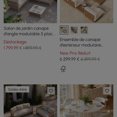
Salon de jardin canapé
d'angle modulable 5 places
et table basse en
Ensemble de canapé
Déstockage
aluminium et teck blanc
d'extérieur modulaire
1 799
,99
€
1 899,99 €
chaud
sectionnel Grida 9 pièces
New Prix Réduit
en teck avec table basse,
6 299
,99
€
6 399,99 €
ivoire
Soldes d'été