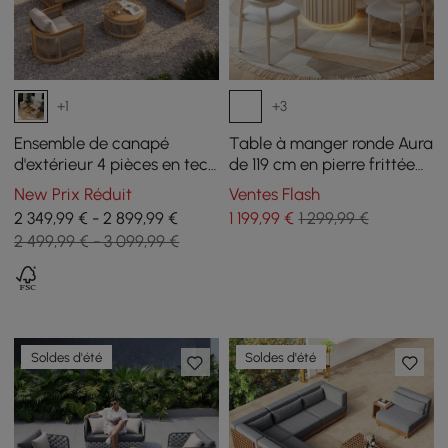
+1
+3
Ensemble de canapé
Table à manger ronde Aura
d'extérieur 4 pièces en teck
de 119 cm en pierre frittée
et corde tressée avec table
imitation travertin blanchie,
New Prix Réduit
Ventes Flash
basse pour 6 personnes
base cannelée, 4 places
2 349,99 € - 2 899,99 €
1 199
,99
€
1 299,99 €
2 499,99 € - 3 099,99 €
Soldes d'été
Soldes d'été