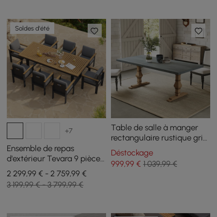
Soldes d'été
Table de salle à manger
+7
rectangulaire rustique gris
béton de 1800 mm pour
Ensemble de repas
Déstockage
base sur piédestal en bois
d'extérieur Tevara 9 pièces
999
,99
€
1 039,99 €
massif pour 8 personnes
rectangulaire en bois et
2 299,99 € - 2 759,99 €
aluminium pour 8
3 199,99 € - 3 799,99 €
personnes