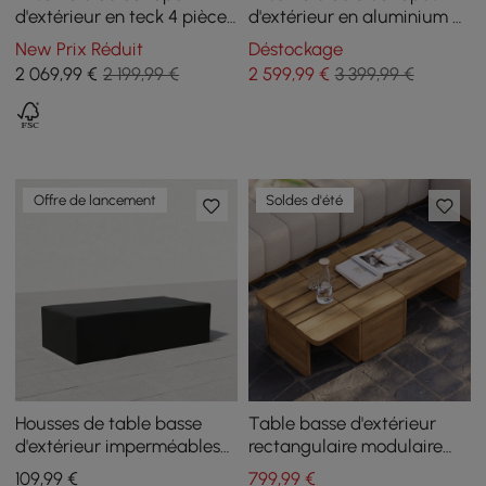
d'extérieur en teck 4 pièces
d'extérieur en aluminium et
avec table basse
corde avec table basse et
New Prix Réduit
Déstockage
coussin en gris
2 069
,99
€
2 199,99 €
2 599
,99
€
3 399,99 €
Offre de lancement
Soldes d'été
Housses de table basse
Table basse d'extérieur
d'extérieur imperméables
rectangulaire modulaire
en toile résistante 600D en
Resaro en bois de teck à
109
,99
€
799
,99
€