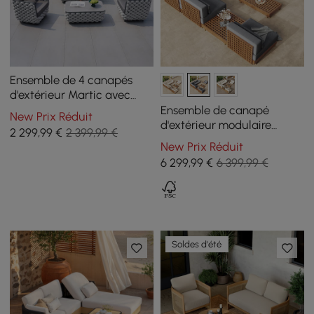
Ensemble de 4 canapés
d'extérieur Martic avec
coussin pour table basse
Ensemble de canapé
New Prix Réduit
en faux marbre en corde
d'extérieur modulaire
2 299
,99
€
2 399,99 €
d'aluminium
sectionnel Grida 9 pièces
New Prix Réduit
en teck avec table basse,
6 299
,99
€
6 399,99 €
gris
Soldes d'été