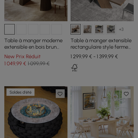
+3
Table à manger moderne
Table à manger extensible
extensible en bois brun
rectangulaire style ferme
fumé de 47"-79" avec base
200–240 cm noyer, pour 6–
New Prix Réduit
1 299,99 € - 1 399,99 €
cannelée, 4-6 places
8 personnes
1 049
,99
€
1 099,99 €
Soldes d'été