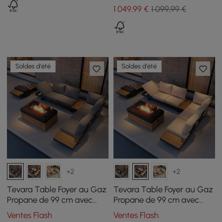
personnes
1 049
,99
€
1 099,99 €
Soldes d'été
Soldes d'été
+2
+2
Tevara Table Foyer au Gaz
Tevara Table Foyer au Gaz
Propane de 99 cm avec
Propane de 99 cm avec
Verre et Canapé d'angle
Verre et Canapé d'angle
Ventes Flash
Ventes Flash
Extérieur Moderne en
Extérieur Moderne en