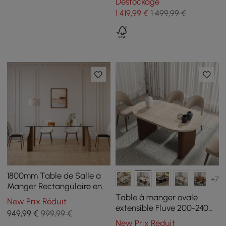
Déstockage
6–8 personnes
1 419
,99
€
1 499,99 €
1800mm Table de Salle à
+7
Manger Rectangulaire en
Verre pour 8 Personnes 4
Table à manger ovale
New Prix Réduit
Pieds en Bois Massif
extensible Fluve 200-240
949
,99
€
999,99 €
cm travertin mat, pour 6-8
New Prix Réduit