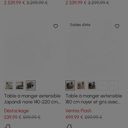
2 539
,99
€
3 299,99 €
2 539
,99
€
3 299,99 €
Forme de L
Forme de L
Soldes d'été
Table à manger extensible
Table à manger extensible
Japandi noire 140-220 cm,
180 cm noyer et gris avec
4-8 places
buffet, 4-5 personnes
Déstockage
Ventes Flash
539
,99
€
599,99 €
499
,99
€
599,99 €