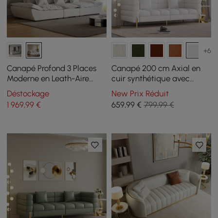
+6
Canapé Profond 3 Places
Canapé 200 cm Axial en
Moderne en Leath-Aire
cuir synthétique avec
Blanc 2780 mm avec
pieds dorés et coussins
Déstockage
New Prix Réduit
Dossier Réglable
1 969
,99
€
659
,99
€
799,99 €