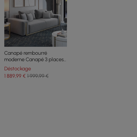
Canapé rembourré
moderne Canapé 3 places
en coton et lin
Déstockage
1 889
,99
€
1 999,99 €