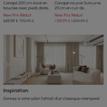
Canapé 200 cm Axial en
Canapé incurvé Suncurve
bouclée avec pieds dorés
211 cm en cuir de
et coussins
performance avec oreillers
New Prix Réduit
New Prix Réduit
659
,99
€
799,99 €
1 519
,99
€
1 599,99 €
Inspiration
Donnez à votre salon l'attrait d'un classique intemporel