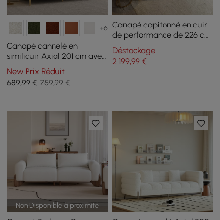
Canapé capitonné en cuir
+6
de performance de 226 cm
avec pieds dorés
Canapé cannelé en
Déstockage
similicuir Axial 201 cm avec
2 199
,99
€
pieds dorés et oreillers
New Prix Réduit
689
,99
€
759,99 €
Non Disponible à proximité