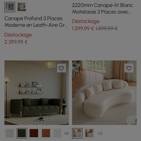
2220mm Canapé-lit Blanc
Matelassé 3 Places avec
Rangement Latéral
Canapé Profond 3 Places
Déstockage
Moderne
Moderne en Leath-Aire Gris
1 299
,99
€
1 599,99 €
2780mm avec Dossier
Déstockage
Réglable
2 399
,99
€
+6
+2