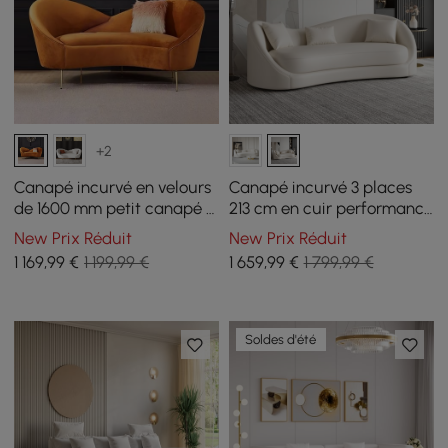
+2
Canapé incurvé en velours
Canapé incurvé 3 places
de 1600 mm petit canapé 3
213 cm en cuir performance
places avec rembourrage
avec coussins
New Prix Réduit
New Prix Réduit
arrière incurvé en orange
1 169
,99
€
1 199,99 €
1 659
,99
€
1 799,99 €
Soldes d'été