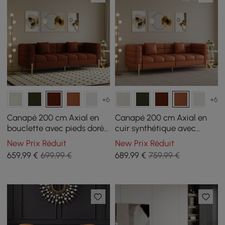
+6
+6
Canapé 200 cm Axial en
Canapé 200 cm Axial en
bouclette avec pieds dorés
cuir synthétique avec
et coussins
pieds dorés et coussins
New Prix Réduit
New Prix Réduit
659
,99
€
699,99 €
689
,99
€
759,99 €