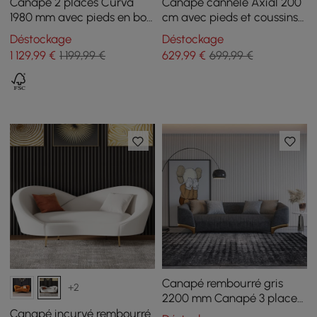
Canapé 2 places Curva
Canapé cannelé Axial 200
1980 mm avec pieds en bois
cm avec pieds et coussins
rembourrés bouclés blancs
argentés
Déstockage
Déstockage
1 129
,99
€
1 199,99 €
629
,99
€
699,99 €
Canapé rembourré gris
+2
2200 mm Canapé 3 places
en coton et lin avec
Canapé incurvé rembourré