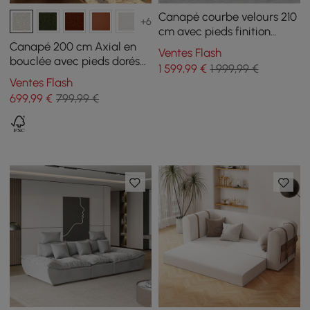
Canapé courbe velours 210
+6
cm avec pieds finition
dorée et coussins
Canapé 200 cm Axial en
Ventes Flash
bouclée avec pieds dorés
1 599
,99
€
1 999,99 €
et coussins, Lot de 2
Ventes Flash
699
,99
€
799,99 €