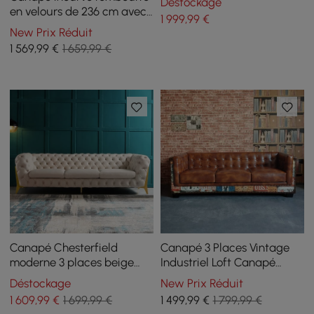
Déstockage
oreillers Pieds dorés
en velours de 236 cm avec
1 999
,99
€
pieds dorés
New Prix Réduit
1 569
,99
€
1 659,99 €
Canapé Chesterfield
Canapé 3 Places Vintage
moderne 3 places beige
Industriel Loft Canapé
2320 mm avec boutons et
Capitonné en Similicuir
Déstockage
New Prix Réduit
dossier capitonné
Marron
1 609
,99
€
1 699,99 €
1 499
,99
€
1 799,99 €