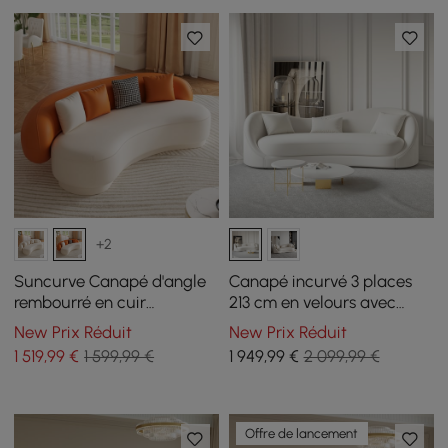
+2
Suncurve Canapé d'angle
Canapé incurvé 3 places
rembourré en cuir
213 cm en velours avec
performance de 211 cm
coussins
New Prix Réduit
New Prix Réduit
avec oreillers
1 519
,99
€
1 599,99 €
1 949
,99
€
2 099,99 €
Offre de lancement