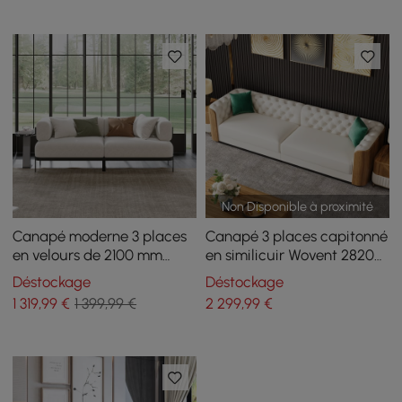
Non Disponible à proximité
Canapé moderne 3 places
Canapé 3 places capitonné
en velours de 2100 mm
en similicuir Wovent 2820
avec pieds en métal
mm
Déstockage
Déstockage
1 319
,99
€
1 399,99 €
2 299
,99
€