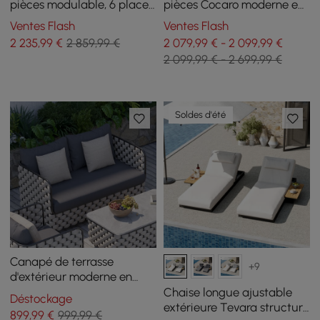
pièces modulable, 6 places,
pièces Cocaro moderne en
Blanc, avec housse noire
corde tressée gris, avec
Ventes Flash
Ventes Flash
fauteuils pivotants
2 235
,99
€
2 859,99 €
2 079,99 € - 2 099,99 €
2 099,99 € - 2 699,99 €
Soldes d'été
Canapé de terrasse
+9
d'extérieur moderne en
aluminium et corde Martic
Chaise longue ajustable
Déstockage
de 1350 mm de large avec
extérieure Tevara structure
899
,99
€
999,99 €