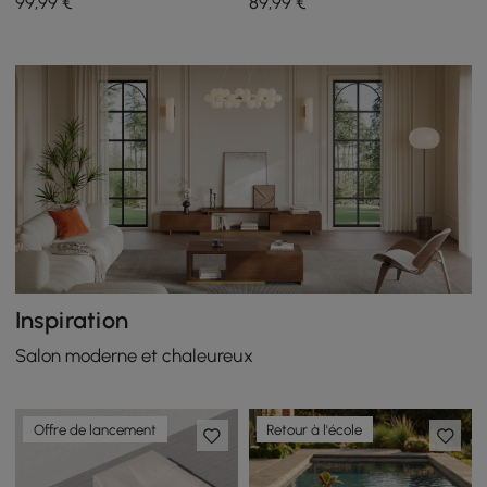
99
,99
€
89
,99
€
600D de couleur ivoire
Outdoor de couleur ivoire
Inspiration
Salon moderne et chaleureux
Offre de lancement
Retour à l'école