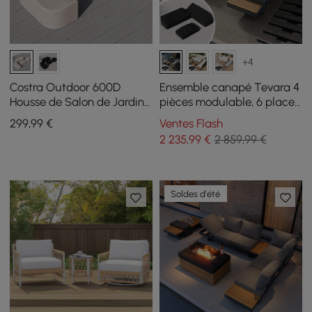
+4
Costra Outdoor 600D
Ensemble canapé Tevara 4
Housse de Salon de Jardin
pièces modulable, 6 places,
Étanche en Toile Robuste,
Gris, avec housse noire
299
,99
€
Ventes Flash
Couleur Ivoire
2 235
,99
€
2 859,99 €
Soldes d'été