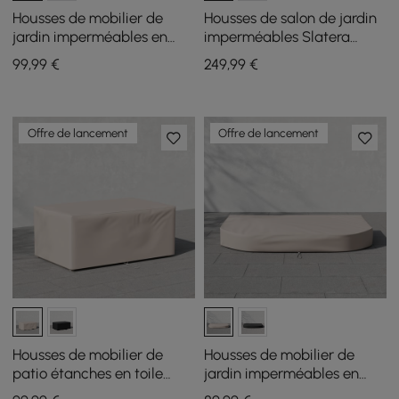
Housses de mobilier de
Housses de salon de jardin
jardin imperméables en
imperméables Slatera
toile robuste Tevara
Outdoor 600D en toile
99
,99
€
249
,99
€
Outdoor 600D coloris ivoire
robuste, coloris ivoire
Offre de lancement
Offre de lancement
Housses de mobilier de
Housses de mobilier de
patio étanches en toile
jardin imperméables en
robuste Tevara Outdoor
toile robuste 600D Tevara