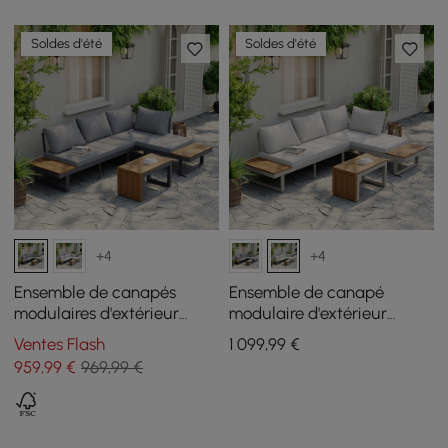
Soldes d'été
Soldes d'été
+4
+4
Ensemble de canapés
Ensemble de canapé
modulaires d'extérieur
modulaire d'extérieur
Slatera en acacia et
Slatera en acacia et
Ventes Flash
1 099
,99
€
aluminium gris foncé
aluminium gris clair
959
,99
€
969,99 €