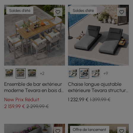
Soldes d'été
Soldes d'été
+2
+9
Ensemble de bar extérieur
Chaise longue ajustable
moderne Tevara en bois de
extérieure Tevara structure
teck, cadre couleur sable
teck et aluminium, gris, lot
New Prix Réduit
1 232
,99
€
1 399,99 €
et coussin blanc chaud
de 2
2 159
,99
€
2 299,99 €
Offre de lancement