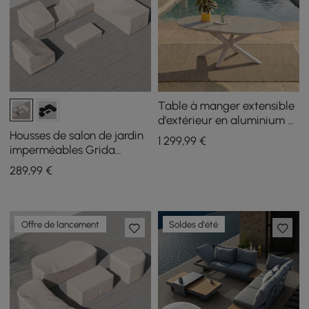
Table à manger extensible
d'extérieur en aluminium et
pierre frittée couleur sable
Housses de salon de jardin
1 299
,99
€
imperméables Grida
Outdoor 600D en toile
289
,99
€
robuste, couleur ivoire
Offre de lancement
Soldes d'été