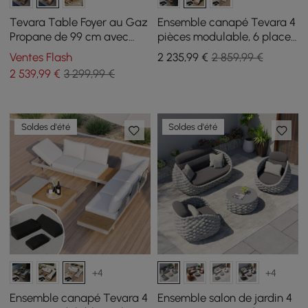
Tevara Table Foyer au Gaz
Ensemble canapé Tevara 4
Propane de 99 cm avec
pièces modulable, 6 places,
Verre et Canapé d'angle
Ivoire, avec housse noire
Ventes Flash
2 235
,99
€
2 859,99 €
Extérieur Moderne en
2 539
,99
€
3 299,99 €
Forme de L
Soldes d'été
Soldes d'été
+4
+4
Ensemble canapé Tevara 4
Ensemble salon de jardin 4