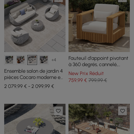
Fauteuil d'appoint pivotant
+4
à 360 degrés, cannelé,
sculptural et moderne pour
Ensemble salon de jardin 4
New Prix Réduit
l'extérieur, en naturel
pièces Cocaro moderne en
759
,99
€
799,99 €
corde tressée gris et blanc,
2 079,99 € - 2 099,99 €
avec fauteuils pivotants