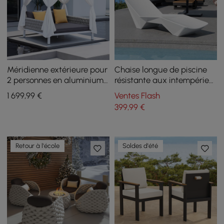
Méridienne extérieure pour
Chaise longue de piscine
2 personnes en aluminium
résistante aux intempéries
blanc et corde tissée grise
pour l'extérieur
1 699
,99
€
Ventes Flash
avec rideaux à baldaquin
399
,99
€
Retour à l'école
Soldes d'été