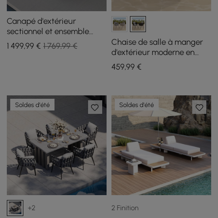
Canapé d'extérieur
sectionnel et ensemble
avec table de foyer au gaz
Chaise de salle à manger
1 499
,99
€
1 769,99 €
propane et pare-vent en
d'extérieur moderne en
verre
aluminium et cordes du
459
,99
€
milieu du siècle, 2 pièces,
gris foncé
Soldes d'été
Soldes d'été
2 Finition
+2