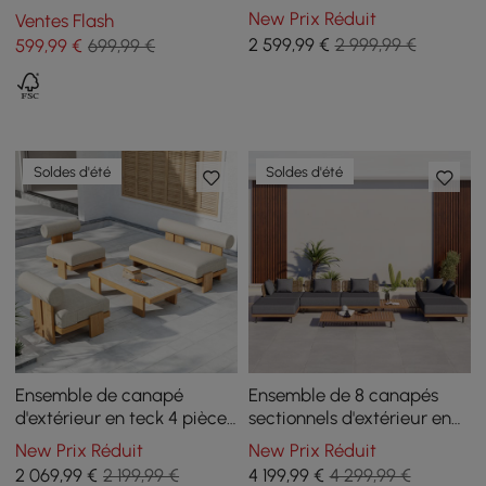
avec 6 chaises en corde
aluminium, gris
New Prix Réduit
Ventes Flash
tressée, 163 à 214 cm, blanc
2 599
,99
€
2 999,99 €
599
,99
€
699,99 €
Soldes d'été
Soldes d'été
Ensemble de canapé
Ensemble de 8 canapés
d'extérieur en teck 4 pièces
sectionnels d'extérieur en
avec table basse
teck, aluminium et rotin
New Prix Réduit
New Prix Réduit
avec table basse et coussin
2 069
,99
€
2 199,99 €
4 199
,99
€
4 299,99 €