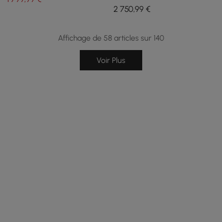
vent
teck 5 pièces Tevara 119 cm
2 750
,99
€
avec foyer sans fumée
pour 6 personnes
Affichage de 58 articles sur 140
Voir Plus