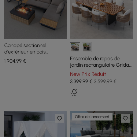
Canapé sectionnel
d'extérieur en bois
d'aluminium et table de
Ensemble de repas de
1 904
,99
€
foyer au gaz propane avec
jardin rectangulaire Grida
pare-vent en verre
9 pièces avec 8 chaises en
New Prix Réduit
teck et résine tressée
3 399
,99
€
3 599,99 €
Offre de lancement