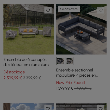
Soldes d'été
Ensemble de 6 canapés
d'extérieur en aluminium et
corde avec table basse et
Ensemble sectionnel
Déstockage
coussin en gris
modulaire 7 pièces en
2 599
,99
€
3 399,99 €
aluminium et tressage de
New Prix Réduit
corde pour l'extérieur en
1 399
,99
€
1 499,99 €
gris foncé