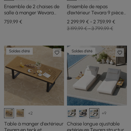
Ensemble de 2 chaises de
Ensemble de repas
salle à manger Wevara
d'extérieur Tevara 9 pièces
noyer et flocons d'avoine en
rectangulaire en bois et
759
,99
€
2 299,99 € - 2 759,99 €
aluminium et cordes
aluminium pour 8
3 199,99 € - 3 799,99 €
personnes
Soldes d'été
Soldes d'été
+2
+9
Table à manger d’extérieur
Chaise longue ajustable
Tevara en teck et
extérieure Tevara structure