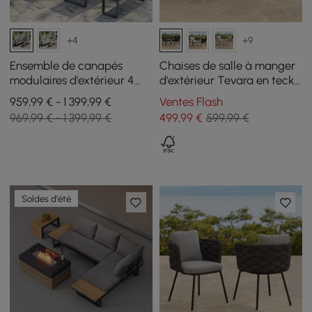
+4
+9
Ensemble de canapés
Chaises de salle à manger
modulaires d'extérieur 4
d'extérieur Tevara en teck
pièces Slatera en acacia et
et aluminium, gris, lot de 2
959,99 € - 1 399,99 €
Ventes Flash
aluminium, gris foncé
969,99 € - 1 399,99 €
499
,99
€
599,99 €
Soldes d'été