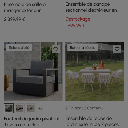
Ensemble de canapé
Ensemble de salle à
sectionnel d'extérieur en
manger extérieur
bois-plastique et
extensible 7 pièces avec
Déstockage
2 399
,99
€
aluminium en forme de L
table en aluminium et 6
1 999
,99
€
avec table basse, 5 pièces
chaises tressées grises
Soldes d'été
Retour à l'école
2 Finition | 2 Contenu
+3
Ensemble de repas de
Fauteuil de jardin pivotant
jardin extensible 7 pièces
Tevara en teck et