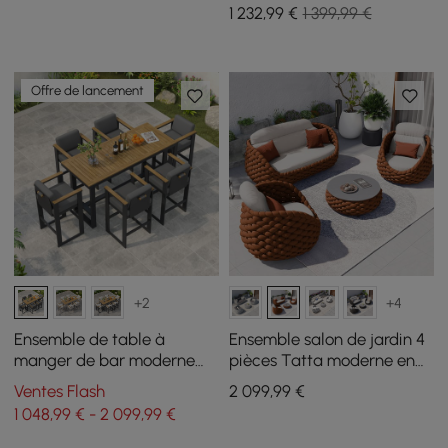
coussins
teck et aluminium, blanc,
1 232
,99
€
1 399,99 €
lot de 2
Offre de lancement
+2
+4
Ensemble de table à
Ensemble salon de jardin 4
manger de bar moderne
pièces Tatta moderne en
Tevara 7 pièces en bois de
corde tressée orange, avec
Ventes Flash
2 099
,99
€
teck d'extérieur avec 6
fauteuils pivotants
1 048,99 € - 2 099,99 €
chaises