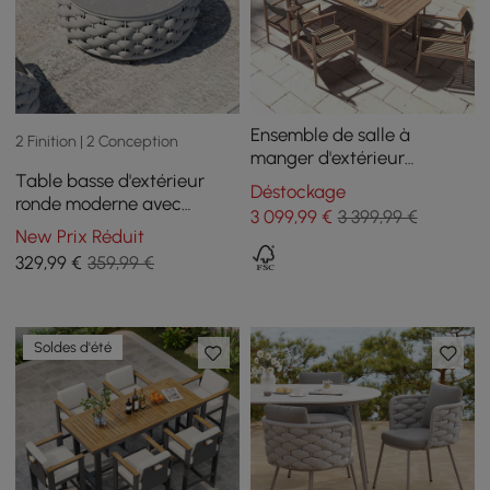
Ensemble de salle à
2 Finition | 2 Conception
manger d'extérieur
Table basse d'extérieur
moderne 7 pièces avec
Déstockage
ronde moderne avec
table et chaise en bois
3 099
,99
€
3 399,99 €
rangement et base tissée
naturel
New Prix Réduit
en corde textilène en gris
329
,99
€
359,99 €
Soldes d'été