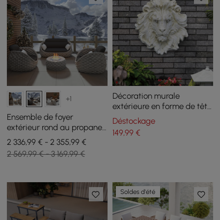
Décoration murale
+1
extérieure en forme de tête
de lion, 565 mm, sculpture
Ensemble de foyer
Déstockage
de jardin, statue d'animal,
extérieur rond au propane
149
,99
€
art en beige
et canapé pivotant Cocaro
2 336,99 € - 2 355,99 €
Weave
2 569,99 € - 3 169,99 €
Soldes d'été