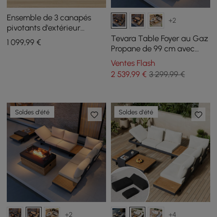
Ensemble de 3 canapés
+2
pivotants d'extérieur
Ropipe kaki avec table
Tevara Table Foyer au Gaz
1 099
,99
€
d'appoint en aluminium et
Propane de 99 cm avec
corde tissée
Verre et Canapé d'angle
Ventes Flash
Extérieur Moderne en
2 539
,99
€
3 299,99 €
Forme de L
Soldes d'été
Soldes d'été
+2
+4