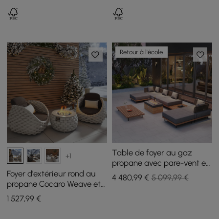
Retour à l'école
Table de foyer au gaz
+1
propane avec pare-vent en
verre et ensemble de
Foyer d'extérieur rond au
4 480
,99
€
5 099,99 €
canapé sectionnel
propane Cocaro Weave et
extérieur gris
2 chaises d'extérieur en
1 527
,99
€
corde textilène tissée