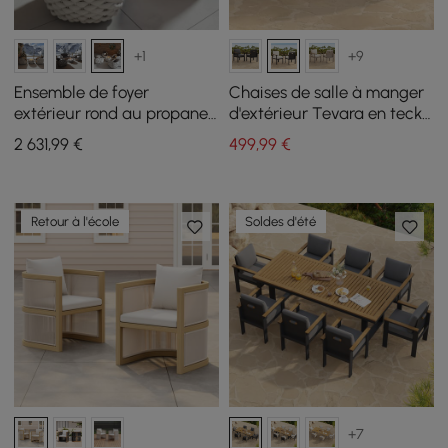
+1
+9
Ensemble de foyer
Chaises de salle à manger
extérieur rond au propane
d'extérieur Tevara en teck
Cocaro Weave et 4 chaises
et aluminium, blanc, lot de
2 631
,99
€
499
,99
€
d'extérieur en corde
2
textilène tissée
Retour à l'école
Soldes d'été
+7