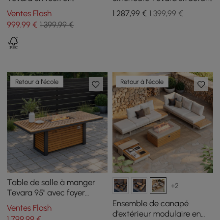
aluminium gris, 6 à 8
teck et aluminium, sable,
Ventes Flash
1 287
,99
€
1 399,99 €
personnes
lot de 2
999
,99
€
1 399,99 €
Retour à l'école
Retour à l'école
Table de salle à manger
+2
Tevara 95" avec foyer
extérieur au propane,
Ensemble de canapé
Ventes Flash
réservoir caché et pare-
d'extérieur modulaire en
1 799
,99
€