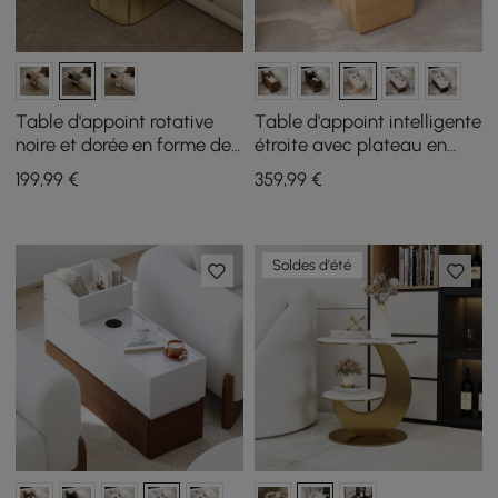
Table d'appoint rotative
Table d'appoint intelligente
noire et dorée en forme de
étroite avec plateau en
C avec rangement
pierre frittée avec
199
,99
€
359
,99
€
rangement
Soldes d'été