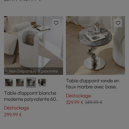
Non Disponible à proximité
Table d'appoint ronde en
faux marbre avec base
chromée, 500 mm
Table d'appoint blanche
Déstockage
moderne polyvalente 60
329
,99
€
349,99 €
cm, avec porte-revues
Déstockage
299
,99
€