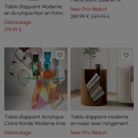
Table d'appoint Moderne
New Prix Réduit
en Acrylique Noir en Forme
249
,99
€
269,99 €
de C
Déstockage
179
,99
€
Table d'appoint Acrylique
Table d'appoint moderne
Claire Ronde Moderne Irisé
en noyer avec rangement
ouvert
Déstockage
New Prix Réduit