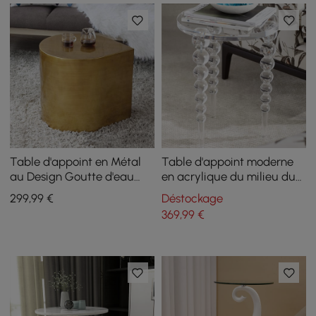
Table d'appoint en Métal
Table d'appoint moderne
au Design Goutte d'eau
en acrylique du milieu du
Table d'appoint Or Brossé
siècle, table d'appoint
299
,99
€
Déstockage
ronde transparente
369
,99
€