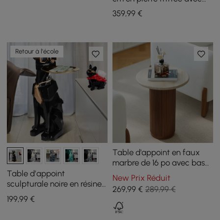
USB et rangement
359
,99
€
Retour à l'école
Table d'appoint en faux
marbre de 16 po avec base
en bois
Table d’appoint
New Prix Réduit
sculpturale noire en résine
269
,99
€
289,99 €
forme chien avec plateau
199
,99
€
et porte-mouchoirs