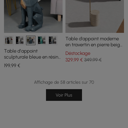
Table d'appoint moderne
en travertin en pierre beige
avec acier inoxydable dans
Table d’appoint
Déstockage
un cadre doré
sculpturale bleue en résine
329
,99
€
349,99 €
forme chien avec plateau
199
,99
€
et porte-mouchoirs
Affichage de 58 articles sur 70
Voir Plus