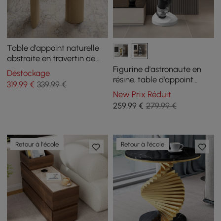
Table d'appoint naturelle
abstraite en travertin de
550 mm
Figurine d'astronaute en
Déstockage
résine, table d'appoint
319
,99
€
339,99 €
argentée avec plateau
New Prix Réduit
259
,99
€
279,99 €
Retour à l'école
Retour à l'école