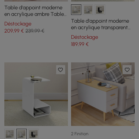
Table d'appoint moderne
en acrylique ambre Table
d'appoint ronde
Table d'appoint moderne
Déstockage
transparente
en acrylique transparent
209
,99
€
239,99 €
avec table d'appoint en
Déstockage
forme de C de rangement
189
,99
€
2 Finition