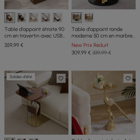
Table d'appoint étroite 90
Table d'appoint ronde
cm en travertin avec USB
moderne 50 cm en marbre
et rangement
artificiel noir
359
,99
€
New Prix Réduit
309
,99
€
339,99 €
Soldes d'été