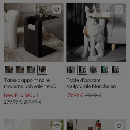
Table d'appoint noire
Table d’appoint
moderne polyvalente 60
sculpturale blanche en
cm, avec porte-revues
résine forme chien avec
New Prix Réduit
179
,99
€
199,99 €
plateau et porte-
279
,99
€
299,99 €
mouchoirs