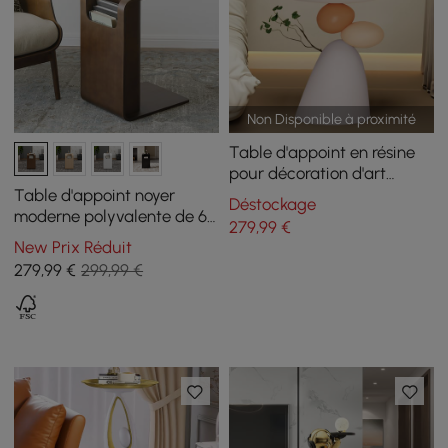
Non Disponible à proximité
Table d'appoint en résine
pour décoration d'art
végétal abstrait
Table d'appoint noyer
Déstockage
moderne polyvalente de 60
279
,99
€
cm, avec porte-revues
New Prix Réduit
279
,99
€
299,99 €