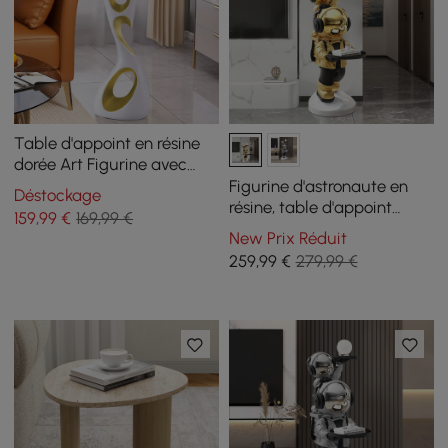
Table d'appoint en résine
dorée Art Figurine avec
plateau
Figurine d'astronaute en
Déstockage
résine, table d'appoint
159
,99
€
169,99 €
dorée avec plateau
New Prix Réduit
259
,99
€
279,99 €