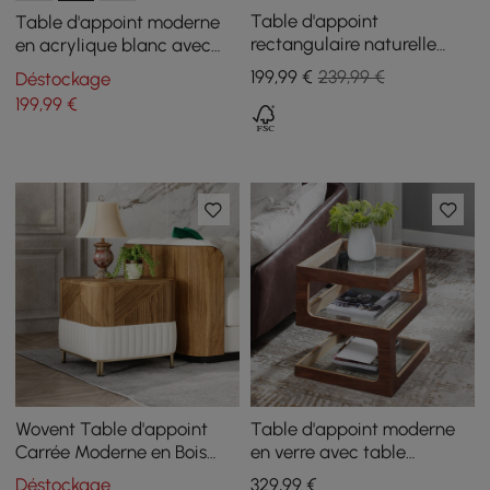
Table d'appoint
Table d'appoint moderne
rectangulaire naturelle
en acrylique blanc avec
avec tiroirs Table de
table d'appoint en forme
199
,99
€
239,99 €
Déstockage
canapé moderne pour
de C
199
,99
€
salon
Wovent Table d'appoint
Table d'appoint moderne
Carrée Moderne en Bois
en verre avec table
Noyer Table de Chevet
d'appoint en forme de S à 3
Déstockage
329
,99
€