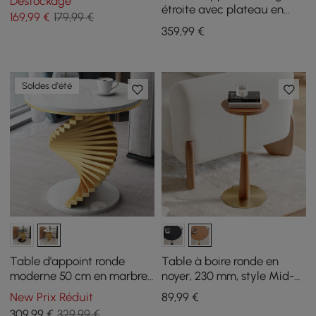
Déstockage
étroite avec plateau en
169
,99
€
179,99 €
pierre frittée avec
359
,99
€
rangement
Soldes d'été
Table d'appoint ronde
Table à boire ronde en
moderne 50 cm en marbre
noyer, 230 mm, style Mid-
artificiel blanc
Century
New Prix Réduit
89
,99
€
309
,99
€
329,99 €