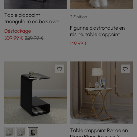
Table d'appoint
2 Finition
triangulaire en bois avec
Figurine d'astronaute en
base en métal
Déstockage
résine, table d'appoint
309
,99
€
329,99 €
flottante dorée avec
149
,99
€
rangement
Table d'appoint Ronde en
Pierre Blanc Base en X