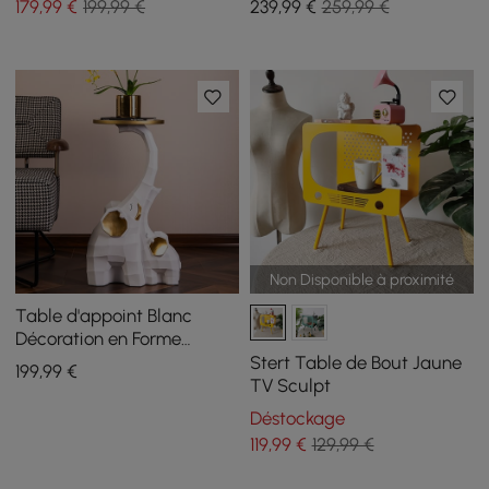
179
,99
€
199,99 €
239
,99
€
259,99 €
Non Disponible à proximité
Table d'appoint Blanc
Décoration en Forme
d'éléphant
Stert Table de Bout Jaune
199
,99
€
TV Sculpt
Déstockage
119
,99
€
129,99 €