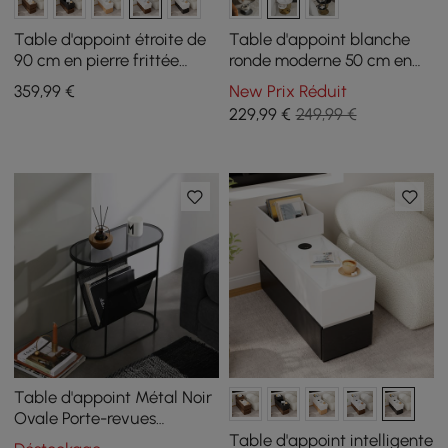
Table d'appoint étroite de
Table d'appoint blanche
90 cm en pierre frittée
ronde moderne 50 cm en
avec USB et rangement
pierre frittée, à 2 niveaux
359
,99
€
New Prix Réduit
229
,99
€
249,99 €
Table d'appoint Métal Noir
Ovale Porte-revues
Canapé de Nuit
Table d'appoint intelligente