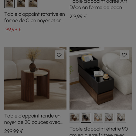
Table d'appoint dorée Art
Déco en forme de paon
avec plateau
Table d'appoint rotative en
219
,99
€
forme de C en noyer et or
avec rangement
199
,99
€
Table d'appoint ronde en
noyer de 20 pouces avec
plateau en travertin
Table d'appoint étroite 90
299
,99
€
cm en pierre frittée avec