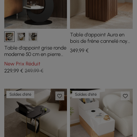
Table d'appoint Aura en
bois de frêne cannelé noyer
avec plateau en pierre
Table d'appoint grise ronde
349
,99
€
frittée
moderne 50 cm en pierre
frittée, à 2 niveaux
New Prix Réduit
229
,99
€
249,99 €
Soldes d'été
Soldes d'été