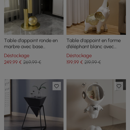
Table d'appoint ronde en
Table d'appoint en forme
marbre avec base
d'éléphant blanc avec
abstraite en métal, table
finition dorée, table
Déstockage
Déstockage
d'appoint blanche moderne
d'appoint moderne avec
249
,99
€
269,99 €
199
,99
€
219,99 €
plateau en verre
transparent