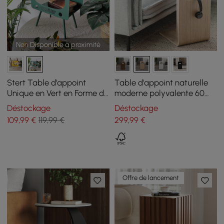
Non Disponible à proximité
Stert Table d'appoint
Table d'appoint naturelle
Unique en Vert en Forme de
moderne polyvalente 60
TV Sculpt
cm, avec porte-revues
Déstockage
Déstockage
109
,99
€
119,99 €
299
,99
€
Offre de lancement