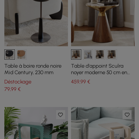
Table à boire ronde noire
Table d'appoint Sculra
Mid Century, 230 mm
noyer moderne 50 cm en
pierre frittée à pied central
Déstockage
459
,99
€
79
,99
€