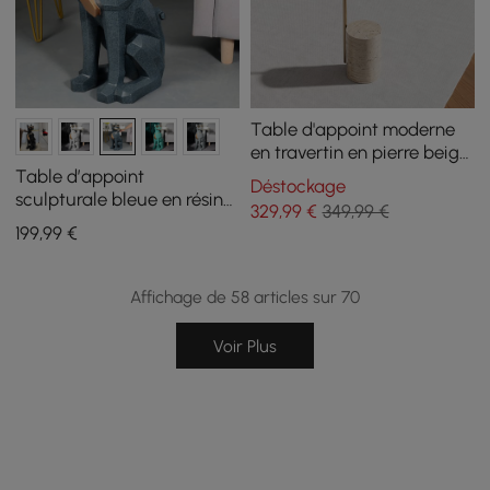
Table d'appoint moderne
en travertin en pierre beige
avec acier inoxydable dans
Table d’appoint
Déstockage
un cadre doré
sculpturale bleue en résine
329
,99
€
349,99 €
forme chien avec plateau
199
,99
€
et porte-mouchoirs
Affichage de 58 articles sur 70
Voir Plus