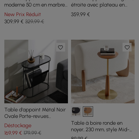
moderne 50 cm en marbre
étroite avec plateau en
artificiel blanc
pierre frittée avec
New Prix Réduit
359
,99
€
rangement
309
,99
€
329,99 €
Table d'appoint Métal Noir
Ovale Porte-revues
Canapé de Nuit
Table à boire ronde en
Déstockage
noyer, 230 mm, style Mid-
169
,99
€
179,99 €
Century
89
,99
€