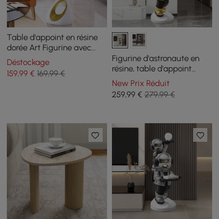
Table d'appoint en résine
dorée Art Figurine avec
plateau
Figurine d'astronaute en
Déstockage
résine, table d'appoint
159
,99
€
169,99 €
dorée avec plateau
New Prix Réduit
259
,99
€
279,99 €