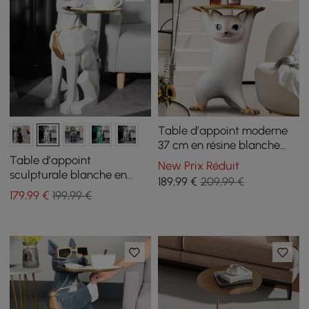
Table d’appoint moderne
37 cm en résine blanche
forme chat avec plateau
Table d’appoint
New Prix Réduit
doré
sculpturale blanche en
189
,99
€
209,99 €
résine forme chien avec
179
,99
€
199,99 €
plateau et porte-
mouchoirs