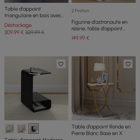
Table d'appoint
2 Finition
triangulaire en bois avec
Figurine d'astronaute en
base en métal
Déstockage
résine, table d'appoint
309
,99
€
329,99 €
flottante dorée avec
149
,99
€
rangement
Table d'appoint Ronde en
Pierre Blanc Base en X
Table d'appoint Moderne