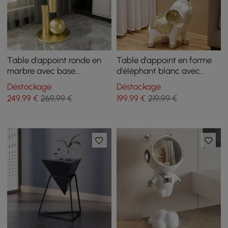
Table d'appoint ronde en
Table d'appoint en forme
marbre avec base
d'éléphant blanc avec
abstraite en métal, table
finition dorée, table
Déstockage
Déstockage
d'appoint blanche moderne
d'appoint moderne avec
249
,99
€
269,99 €
199
,99
€
219,99 €
plateau en verre
transparent