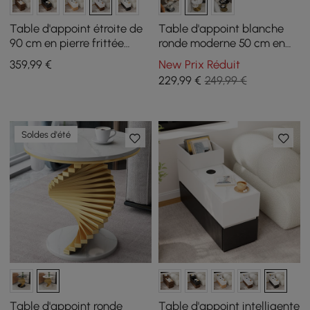
Table d'appoint étroite de
Table d'appoint blanche
90 cm en pierre frittée
ronde moderne 50 cm en
avec USB et rangement
pierre frittée, à 2 niveaux
359
,99
€
New Prix Réduit
229
,99
€
249,99 €
Soldes d'été
Table d'appoint ronde
Table d'appoint intelligente