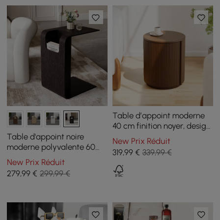
Table d’appoint moderne
40 cm finition noyer, design
cannelé avec rangement
Table d'appoint noire
New Prix Réduit
moderne polyvalente 60
319
,99
€
339,99 €
cm, avec porte-revues
New Prix Réduit
279
,99
€
299,99 €