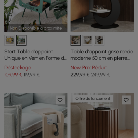
Non Disponible à proximité
Stert Table d'appoint
Table d'appoint grise ronde
Unique en Vert en Forme de
moderne 50 cm en pierre
TV Sculpt
frittée, à 2 niveaux
Déstockage
New Prix Réduit
109
,99
€
119,99 €
229
,99
€
249,99 €
Offre de lancement