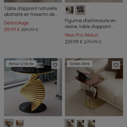
Table d'appoint naturelle
abstraite en travertin de
550 mm
Figurine d'astronaute en
Déstockage
résine, table d'appoint
319
,99
€
339,99 €
argentée avec plateau
New Prix Réduit
259
,99
€
279,99 €
Retour à l'école
Soldes d'été