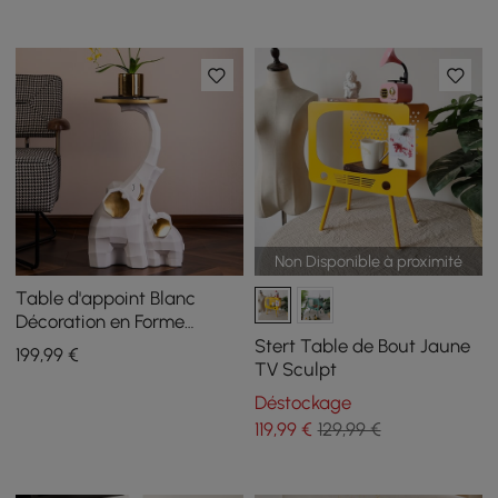
Non Disponible à proximité
Table d'appoint Blanc
Décoration en Forme
d'éléphant
Stert Table de Bout Jaune
199
,99
€
TV Sculpt
Déstockage
119
,99
€
129,99 €