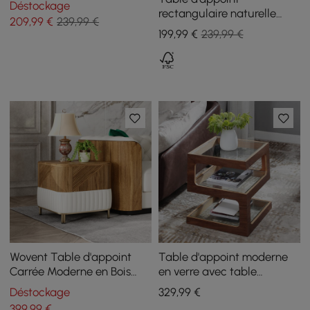
Déstockage
rectangulaire naturelle
transparente
209
,99
€
239,99 €
avec tiroirs Table de
199
,99
€
239,99 €
canapé moderne pour
salon
Wovent Table d'appoint
Table d'appoint moderne
Carrée Moderne en Bois
en verre avec table
Noyer Table de Chevet
d'appoint en forme de S à 3
Déstockage
329
,99
€
niveaux en noyer
399
,99
€