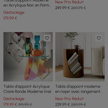
New Prix Réduit
en Acrylique Noir en Forme
249
,99
€
269,99 €
de C
Déstockage
179
,99
€
Table d'appoint Acrylique
Table d'appoint moderne
Claire Ronde Moderne Irisé
en noyer avec rangement
ouvert
Déstockage
New Prix Réduit
179
,99
€
199,99 €
239
,99
€
259,99 €