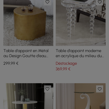
Table d'appoint en Métal
Table d'appoint moderne
au Design Goutte d'eau
en acrylique du milieu du
Table d'appoint Or Brossé
siècle, table d'appoint
299
,99
€
Déstockage
ronde transparente
369
,99
€