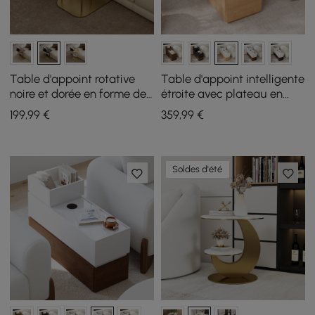
Table d'appoint rotative
Table d'appoint intelligente
noire et dorée en forme de
étroite avec plateau en
C avec rangement
pierre frittée avec
199
,99
€
359
,99
€
rangement
Soldes d'été