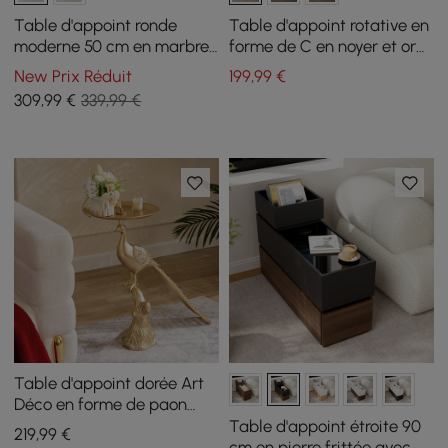
Table d'appoint ronde
Table d'appoint rotative en
moderne 50 cm en marbre
forme de C en noyer et or
artificiel noir
avec rangement
New Prix Réduit
199
,99
€
309
,99
€
339,99 €
Table d'appoint dorée Art
Déco en forme de paon
avec plateau
Table d'appoint étroite 90
219
,99
€
cm en pierre frittée avec