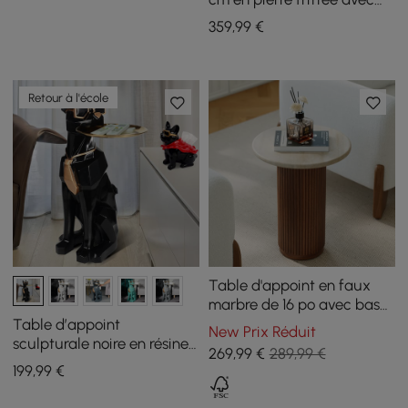
USB et rangement
359
,99
€
Retour à l'école
Table d'appoint en faux
marbre de 16 po avec base
en bois
Table d’appoint
New Prix Réduit
sculpturale noire en résine
269
,99
€
289,99 €
forme chien avec plateau
199
,99
€
et porte-mouchoirs