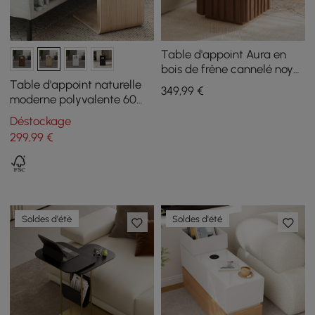
Table d'appoint Aura en
bois de frêne cannelé noyer
avec plateau en pierre
Table d'appoint naturelle
349
,99
€
frittée
moderne polyvalente 60
cm, avec porte-revues
Déstockage
299
,99
€
Soldes d'été
Soldes d'été