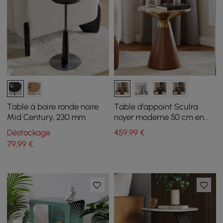
Table à boire ronde noire
Table d'appoint Sculra
Mid Century, 230 mm
noyer moderne 50 cm en
pierre frittée à pied central
Déstockage
459
,99
€
79
,99
€