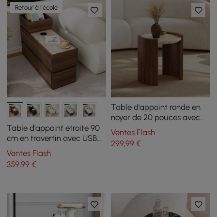
Retour à l'école
Table d'appoint ronde en
noyer de 20 pouces avec
plateau en travertin
Table d'appoint étroite 90
Ventes Flash
cm en travertin avec USB
299
,99
€
et rangement
Ventes Flash
359
,99
€