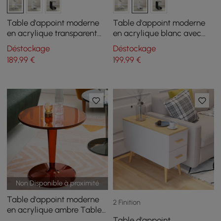
Table d'appoint moderne
Table d'appoint moderne
en acrylique transparent
en acrylique blanc avec
avec table d'appoint en
table d'appoint en forme
Déstockage
Déstockage
forme de C de rangement
de C
189
,99
€
199
,99
€
Non Disponible à proximité
Table d'appoint moderne
2 Finition
en acrylique ambre Table
Table d'appoint
d'appoint ronde