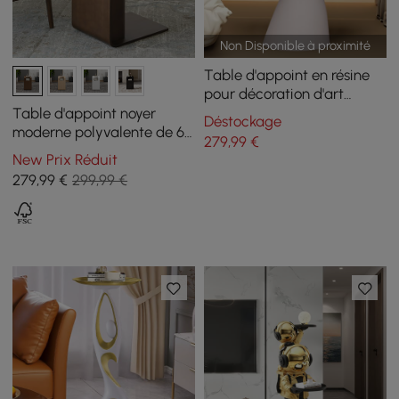
Non Disponible à proximité
Table d'appoint en résine
pour décoration d'art
végétal abstrait
Table d'appoint noyer
Déstockage
moderne polyvalente de 60
279
,99
€
cm, avec porte-revues
New Prix Réduit
279
,99
€
299,99 €