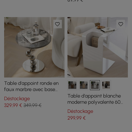
Table d'appoint ronde en
faux marbre avec base
chromée, 500 mm
Table d'appoint blanche
Déstockage
moderne polyvalente 60
329
,99
€
349,99 €
cm, avec porte-revues
Déstockage
299
,99
€