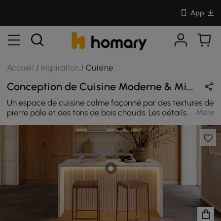
App
Accueil
/
Inspiration
/
Cuisine
Conception de Cuisine Moderne & Minimaliste en Beige / Or / Blanc / Naturel avec En Bois / Pierre / Métal / Rotin
Un espace de cuisine calme façonné par des textures de
More
pierre pâle et des tons de bois chauds. Les détails
cannelés, les sièges tissés et la douce lumière ambiante
créent une atmosphère équilibrée, apportant une
élégance naturelle et une facilité quotidienne à une
cuisine moderne.