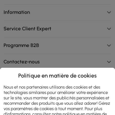
Information
Service Client Expert
Programme B2B
Contactez-nous
Politique en matière de cookies
108K
Nous et nos partenaires utilisons des cookies et des
technologies similaires pour améliorer votre expérience
4.9
star
AVIS CERTIFIÉS
sur le site, vous montrer des publicités personnalisées et
rating
recommander des produits que vous allez adorer! Gérez
vos paramètres de cookies à tout moment. Pour plus
d'informations, consultez notre
politique en matière de