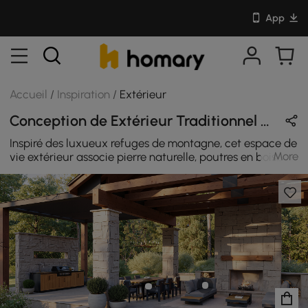
App
Accueil
/
Inspiration
/
Extérieur
Conception de Extérieur Traditionnel en Gris / Beige / Noir avec En Bois / Métal / Pierre
Inspiré des luxueux refuges de montagne, cet espace de
More
vie extérieur associe pierre naturelle, poutres en bois
chaudes et mobilier contemporain pour créer une
destination accueillante pour dîner, se divertir et se
détendre. Une cuisine extérieure intégrée, une salle à
manger spacieuse et un salon avec cheminée allient
harmonieusement confort et nature, prolongeant ainsi la
vie intérieure en plein air.