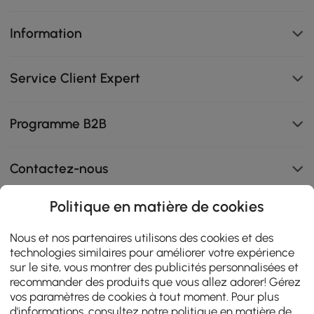
Information
Service Client Expert
Programme B2B
Contactez-nous
Politique en matière de cookies
108K
Nous et nos partenaires utilisons des cookies et des
technologies similaires pour améliorer votre expérience
4.9
star
AVIS CERTIFIÉS
sur le site, vous montrer des publicités personnalisées et
rating
recommander des produits que vous allez adorer! Gérez
vos paramètres de cookies à tout moment. Pour plus
d'informations, consultez notre
politique en matière de