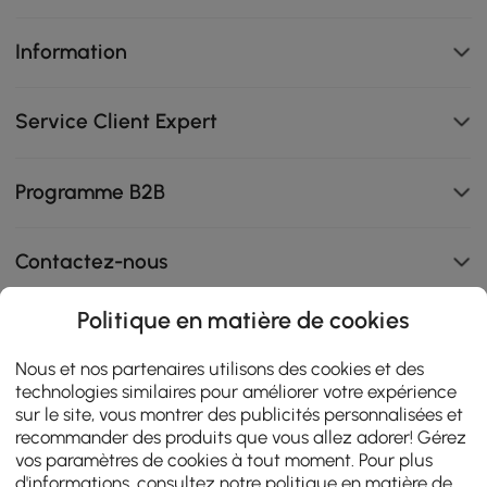
Information
Service Client Expert
Programme B2B
Contactez-nous
Politique en matière de cookies
108K
Nous et nos partenaires utilisons des cookies et des
technologies similaires pour améliorer votre expérience
4.9
star
AVIS CERTIFIÉS
sur le site, vous montrer des publicités personnalisées et
rating
recommander des produits que vous allez adorer! Gérez
vos paramètres de cookies à tout moment. Pour plus
d'informations, consultez notre
politique en matière de