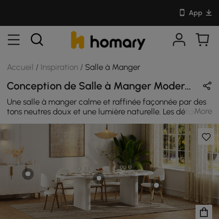
App
Accueil
/
Inspiration
/
Salle à Manger
Conception de Salle à Manger Moderne & Minimaliste en Blanc / Beige / Brun avec En Bois / Coton / Céramique
Une salle à manger calme et raffinée façonnée par des
More
tons neutres doux et une lumière naturelle. Les détails
cannelés et les formes arrondies apportent une texture
subtile, tandis que des accents de bois chaleureux et les
tissus légers créent une atmosphère accueillante pour
les repas et les réceptions de tous les jours.