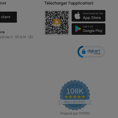
ous
Télécharger l’application!
 client
ice
i de 5 : 00 à 14 : 00
108K
4.9
star
AVIS CERTIFIÉS
rating
Proposé par YOTPO