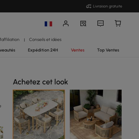
Livraison gratuite
affiliation
Conseils et idées
|
veautés
Expédition 24H
Ventes
Top Ventes
Achetez cet look
e