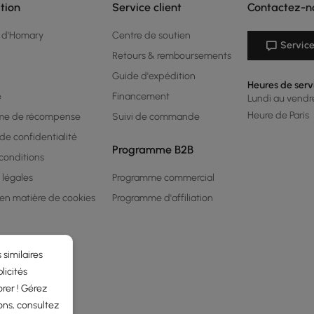
tion
Service client
Contactez-n
 d'Homary
Centre de soutien
Service
Retours & remboursements
Guide d'expédition
Heures de serv
é
Financement
Lundi au vendred
Heure de Paris
me de récompense
Suivi de commande
 de confidentialité
Programme B2B
conditions
 légales
Programme commercial
 en matière de cookies
Programme d'affiliation
 similaires
licités
rer ! Gérez
ons, consultez