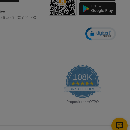
ice
i de 5 : 00 à 14 : 00
108K
4.9
star
AVIS CERTIFIÉS
rating
Proposé par YOTPO