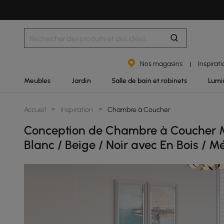
Nos magasins
Inspirat
|
Meubles
Jardin
Salle de bain et robinets
Lumi
Accueil
>
Inspiration
>
Chambre à Coucher
Conception de Chambre à Coucher M
Blanc / Beige / Noir avec En Bois / M