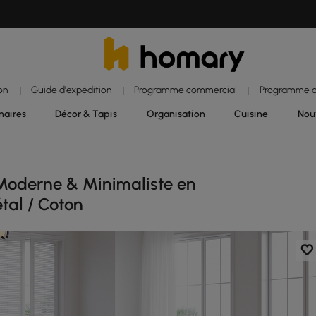
ion
Guide d'expédition
Programme commercial
Programme d'
|
|
|
naires
Décor & Tapis
Organisation
Cuisine
Nou
oderne & Minimaliste en
étal / Coton