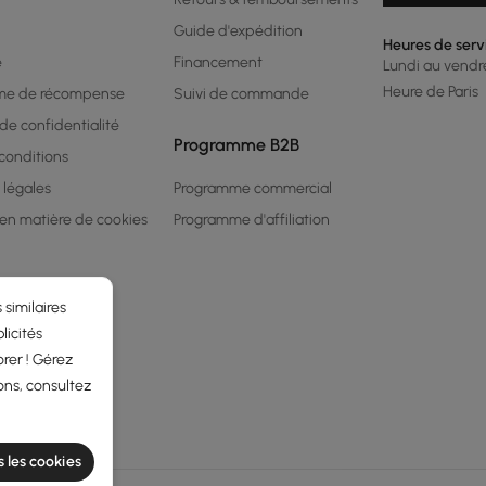
Guide d'expédition
Heures de serv
é
Financement
Lundi au vendred
Heure de Paris
me de récompense
Suivi de commande
 de confidentialité
Programme B2B
conditions
 légales
Programme commercial
 en matière de cookies
Programme d'affiliation
 similaires
licités
rer ! Gérez
ons, consultez
s les cookies