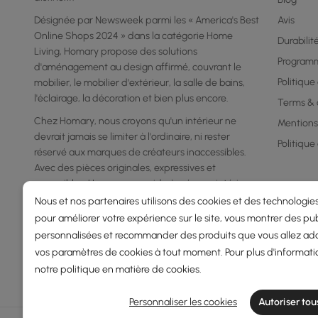
Désignée par Newsweek parmi les « America's Best
Avis
Online Shops 2024 » dans la catégorie Home
Durabilit
Living, Homary propose des solutions
Program
d'aménagement au design affirmé, couvrant le
Politique
mobilier, le mobilier d'extérieur, la salle de bains,
l'éclairage, la décoration et bien plus encore.
Terms & 
Chez Homary, nous croyons qu'un intérieur ne
Mentions
devrait jamais se limiter à l'ordinaire, ni rester
Politique
réservé aux marques de créateurs inaccessibles.
Avec des pièces originales, expressives et
accessibles, Homary vous aide à créer un intérieur
qui reflète votre personnalité, votre goût et votre
Nous et nos partenaires utilisons des cookies et des technologies
façon de vivre.
pour améliorer votre expérience sur le site, vous montrer des pub
personnalisées et recommander des produits que vous allez ado
vos paramètres de cookies à tout moment. Pour plus d'informati
notre
politique en matière de cookies
.
Personnaliser les cookies
Autoriser tou