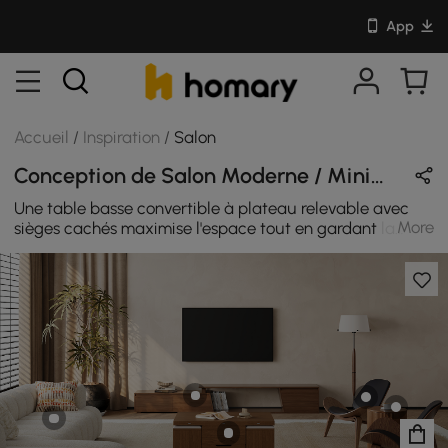
App
Accueil
/
Inspiration
/
Salon
Conception de Salon Moderne / Minimaliste / Japandi Style en Brun / Beige / Noir / Naturel avec En Bois / Coton / Velours
Une table basse convertible à plateau relevable avec
More
sièges cachés maximise l'espace tout en gardant la
pièce propre et adaptable. Un meuble TV extensible en
noyer ajoute un espace de rangement flexible, associé à
un canapé en chenille doux qui apporte chaleur et
confort. Un fauteuil tripode en cuir et une table
d'appoint ronde rainurée complètent un espace de vie
moderne conçu à la fois pour la fonctionnalité et la
facilité.