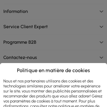
Information
Service Client Expert
Programme B2B
Contactez-nous
Politique en matière de cookies
108K
Nous et nos partenaires utilisons des cookies et des
technologies similaires pour améliorer votre expérience
4.9
star
AVIS CERTIFIÉS
sur le site, vous montrer des publicités personnalisées et
rating
recommander des produits que vous allez adorer! Gérez
vos paramètres de cookies à tout moment. Pour plus
d'informations, consultez notre
politique en matière de