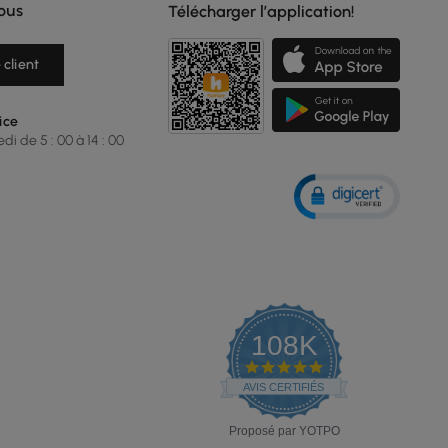
ous
Télécharger l’application!
 client
ice
i de 5 : 00 à 14 : 00
108K
4.9
star
AVIS CERTIFIÉS
rating
Proposé par YOTPO