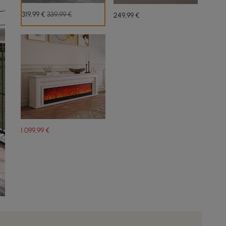
319
,99
€
339,99 €
249
,99
€
1 099
,99
€