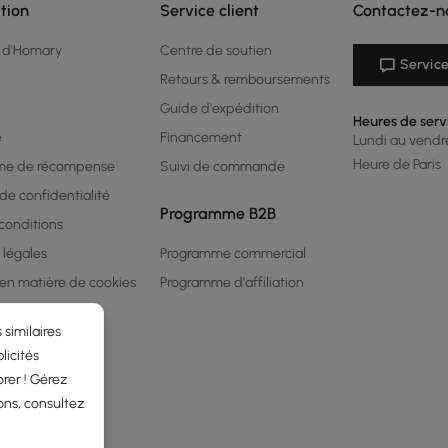
tion
Service client
Contactez-n
 d'Homary
Centre de soutien
Service
Retours & remboursements
Guide d'expédition
Heures de serv
é
Financement
Lundi au vendred
Heure de Paris
me de récompense
Suivi de commande
 de confidentialité
Programme B2B
conditions
 légales
Programme commercial
 en matière de cookies
Programme d'affiliation
 similaires
licités
rer ! Gérez
ons, consultez