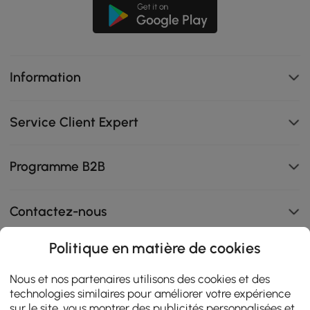
Information
Service Client Expert
Programme B2B
Contactez-nous
Politique en matière de cookies
108K
Nous et nos partenaires utilisons des cookies et des
technologies similaires pour améliorer votre expérience
4.9
star
sur le site, vous montrer des publicités personnalisées et
AVIS CERTIFIÉS