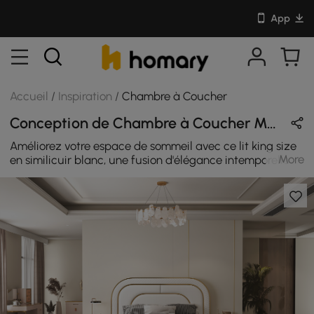
App
Accueil
/
Inspiration
/
Chambre à Coucher
Conception de Chambre à Coucher Moderne en Blanc & Or avec Métal / Velours / En Bois
Améliorez votre espace de sommeil avec ce lit king size
More
en similicuir blanc, une fusion d'élégance intemporelle et
de confort moderne qui redéfinit votre expérience de
chambre à coucher. Ce superbe ensemble de vanité fait
également office de commode polyvalente et de bureau
élégant, offrant le meilleur des deux mondes. Que vous
vous prépariez pour une sortie nocturne ou que vous
travailliez sur vos compétences en maquillage, cette
combinaison vous garantit commodité et efficacité.