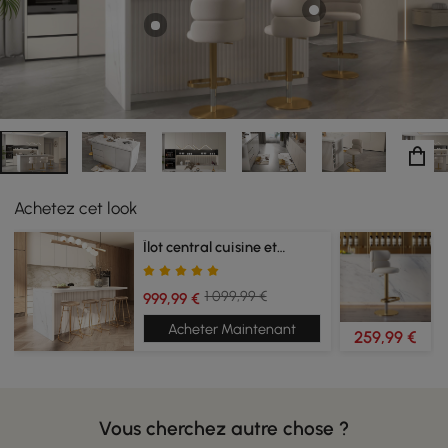
la table, ajoutant une touche d'opulence à l'espace. La
combinaison du métal et du velours crée un contraste
visuel saisissant qui rehausse le design global.
Achetez cet look
Îlot central cuisine et chariots
1 099,99 €
999,99 €
Acheter Maintenant
259,99 €
Vous cherchez autre chose ?