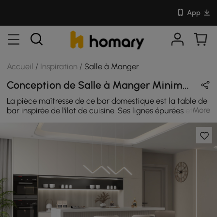
App
Accueil
/
Inspiration
/
Salle à Manger
Conception de Salle à Manger Minimaliste en Gris / Blanc / Or avec Métal & Velours
La pièce maîtresse de ce bar domestique est la table de
More
bar inspirée de l'îlot de cuisine. Ses lignes épurées et ses
surfaces épurées incarnent l'essence du minimalisme,
offrant un espace de travail élégant et épuré. La table,
fabriquée à partir de matériaux durables, est
également dotée de compartiments de rangement
intégrés, garantissant que les essentiels de votre bar
sont toujours à portée de main mais bien rangés. Pour
s'asseoir, des tabourets de bar en velours moelleux sont
des compagnons accueillants à la table de bar. Leurs
couleurs riches et profondes et leur texture somptueuse
contrastent magnifiquement avec les lignes épurées de