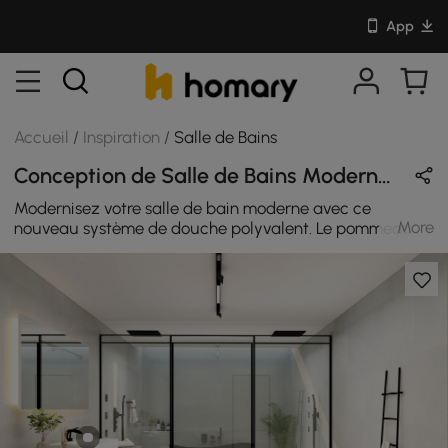
App
Accueil
/
Inspiration
/
Salle de Bains
Conception de Salle de Bains Moderne en Blanc & Noir avec Métal & Pierre
Modernisez votre salle de bain moderne avec ce
More
nouveau système de douche polyvalent. Le pommeau
de douche carré peut être installé encastré ou exposé
pour fournir un large rayon de pulvérisation équilibrée
sur chaque centimètre de votre peau, éliminant ainsi la
fatigue quotidienne. Pendant ce temps, trois jets
corporels pulvérisent une douche complète pour
nettoyer les zones ciblées et apaiser vos muscles
fatigués. De plus, dotée d'une douche à main à 3 modes,
elle permet de pulvériser n'importe quelle partie
spécifique de votre corps, de manière relaxante et
revigorante. Profitez de ce système de douche qui vous