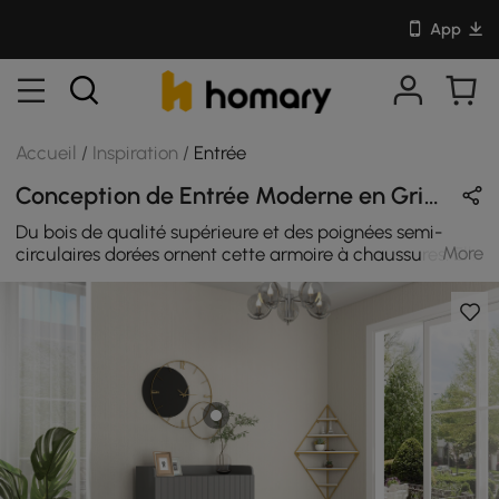
App
Accueil
/
Inspiration
/
Entrée
Conception de Entrée Moderne en Gris & Or avec Métal / Velours / En Bois
Du bois de qualité supérieure et des poignées semi-
More
circulaires dorées ornent cette armoire à chaussures. Elle
constitue le substitut potentiel idéal grâce à son
esthétique moderne classique et à sa construction haut
de gamme. Fabriqué en bois et en métal de haute
qualité, il est durable et robuste et a une longue durée
de vie. Il est également répertorié comme une solution
de rangement à chaussures unique pour les maisons, les
hôtels ou les bureaux ou pour la chambre à coucher, le
hall d'entrée et l'entrée.