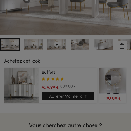
ensemble pour une présentation raffinée et élégante
dans votre salle à manger.
Achetez cet look
Buffets
999,99 €
959,99 €
Acheter Maintenant
199,99 €
Vous cherchez autre chose ?