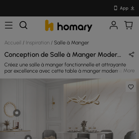
App
Accueil
/
Inspiration
/
Salle à Manger
Conception de Salle à Manger Moderne en Gris & Blanc avec Coton / Métal / En Bois
Créez une salle à manger fonctionnelle et attrayante
More
par excellence avec cette table à manger moderne.
Dotée d'un plateau en marbre plaqué à la texture
artistique, cette table à manger mettra en valeur une
esthétique naturelle sophistiquée et ajoutera une
touche d'élégance à n'importe quel espace. Cette chaise
de salle à manger est une œuvre d'art luxueuse issue
d'un processus de conception de pointe. Élégants et
robustes, les pieds en métal doré de cette chaise de salle
à manger sont recouverts de coton et de lin pour un look
moderne qui allie résistance et stabilité. Cette chaise de
salle à manger offre style et confort dans un seul