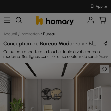
App
Accueil
/
Inspiration
/
Bureau
Conception de Bureau Moderne en Blanc & Noir avec En Bois / Métal / Cuir
Ce bureau apportera la touche finale à votre bureau
More
moderne. Ses lignes concises et sa couleur de surpiqûre
en noir et blanc font de votre bureau un design original
Idéale pour votre salon, votre chambre ou votre bureau à
domicile, cette bibliothèque dispose de cinq étagères
avec 2 tiroirs et 2 portes, ce qui offre suffisamment de
place pour des livres, des plantes, des vases et plus
encore. Elle est fabriquée en MDF et cette bibliothèque
est finie dans une teinte blanche brillante, ce qui lui
confère une esthétique simple et élégante.