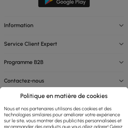
Information
Service Client Expert
Programme B2B
Contactez-nous
Politique en matière de cookies
108K
Nous et nos partenaires utilisons des cookies et des
technologies similaires pour améliorer votre expérience
4.9
star
sur le site, vous montrer des publicités personnalisées et
AVIS CERTIFIÉS
rating
recommander des produits que vous allez adorer! Gérez