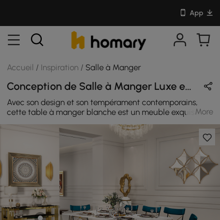
App
Accueil
/
Inspiration
/
Salle à Manger
Conception de Salle à Manger Luxe en Or & Bleu avec Pierre Frittée / Velours / Métal
Avec son design et son tempérament contemporains,
More
cette table à manger blanche est un meuble exquis.
Dotée d'un plateau en pierre frittée à la texture
artistique, cette table à manger mettra en valeur une
esthétique sophistiquée et ajoutera une touche
moderne à n'importe quel espace. Grâce à sa silhouette
rectangulaire, il peut accueillir confortablement jusqu'à
8 personnes. Provenant d'une base en acier inoxydable
durable, il permet un service durable. Cette table à
manger a une apparence et une sensation distinctes
indéniables. Il ne fait aucun doute que cette chaise sera
une œuvre d'art dans votre maison. Le magnifique motif