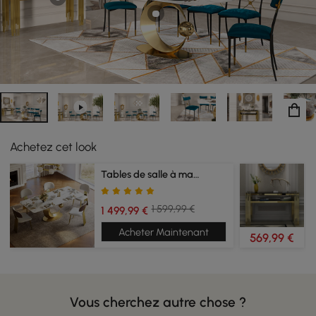
floral unique sur le dossier de la chaise ajoute une
sensation esthétique unique à la chaise. La forme
générale est élégante et simple, et le sens du design est
fort. Le bas de la chaise est en tube d'acier inoxydable,
poli et poli, et la technologie de placage en titane rend
la chaise noble et luxueuse.
Achetez cet look
Tables de salle à manger
1 599,99 €
1 499,99 €
Acheter Maintenant
569,99 €
Vous cherchez autre chose ?