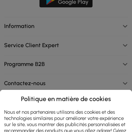
Information
Service Client Expert
Programme B2B
Contactez-nous
Politique en matière de cookies
108K
Nous et nos partenaires utilisons des cookies et des
technologies similaires pour améliorer votre expérience
4.9
star
sur le site, vous montrer des publicités personnalisées et
AVIS CERTIFIÉS
rating
recommander des produits que vous allez adorer! Gérez