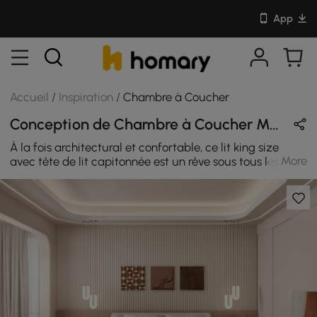
App
Accueil
/
Inspiration
/
Chambre à Coucher
Conception de Chambre à Coucher Moderne en Blanc & Rose avec En Bois
À la fois architectural et confortable, ce lit king size
More
avec tête de lit capitonnée est un rêve sous tous les
angles. S'inscrivant dans un style de construction
robuste associé à une texture sophistiquée, la
combinaison de matériaux de haute qualité et d'une
tête de lit semblable à un nuage confère au design
moderne et frais. Ce lit ajoutera une touche de chaleur
et de grâce à votre chambre à coucher.