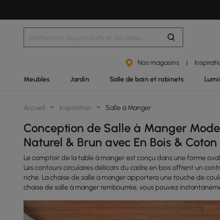
Nos magasins
Inspirat
|
Meubles
Jardin
Salle de bain et robinets
Lumi
Accueil
>
Inspiration
>
Salle à Manger
Conception de Salle à Manger Moder
Naturel & Brun avec En Bois & Coton
Le comptoir de la table à manger est conçu dans une forme oval
Les contours circulaires délicats du cadre en bois offrent un cont
riche. La chaise de salle à manger apportera une touche de couleur
chaise de salle à manger rembourrée, vous pouvez instantanémen