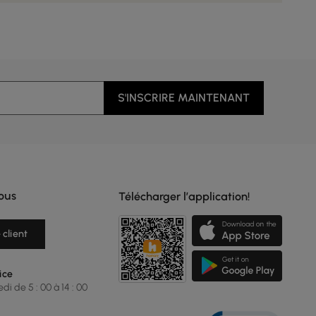
S'INSCRIRE MAINTENANT
ous
Télécharger l’application!
 client
ice
i de 5 : 00 à 14 : 00