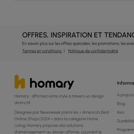
OFFRES, INSPIRATION ET TENDAN
En savoir plus sur les offres spéciales, les promotions, les é
Termes et conditions
Politique de confidentialité
Informa
À propos
Homary : affirmez votre style à travers un design
distinctif.
Blog
Désignée par Newsweek parmi les « America's Best
Avis
Online Shops 2024 » dans la catégorie Home
Durabilit
Living, Homary propose des solutions
Program
d'aménagement au design affirmé, couvrant le