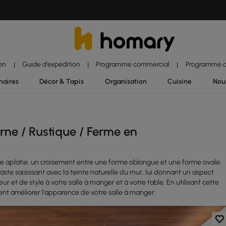
ion
Guide d'expédition
Programme commercial
Programme d'
|
|
|
naires
Décor & Tapis
Organisation
Cuisine
Nou
ne / Rustique / Ferme en
e aplatie, un croisement entre une forme oblongue et une forme ovale.
raste saisissant avec la teinte naturelle du mur, lui donnant un aspect
 et de style à votre salle à manger et à votre table. En utilisant cette
t améliorer l'apparence de votre salle à manger.