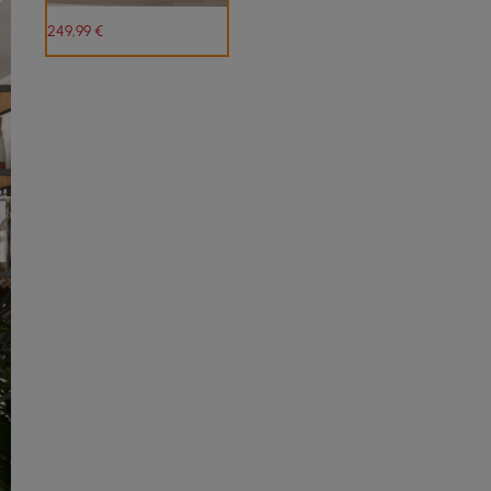
249
,99
€