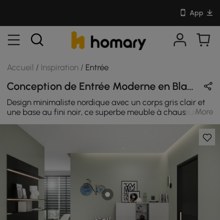
App
Accueil
/
Inspiration
/
Entrée
Conception de Entrée Moderne en Blanc / Naturel / Noir avec En Bois & Cuir
Design minimaliste nordique avec un corps gris clair et
More
une base au fini noir, ce superbe meuble à chaussures
apporte de nombreuses fonctions à n'importe quelle
pièce. Doté de portes pivotantes, d'un repose-pieds plié
et d'un espace dissimulé pour ranger de nombreuses
paires de chaussures, ce rangement à chaussures
pratique crée un environnement propre et sans
encombrement. Il vous permet de ranger facilement des
bottes, des talons, des baskets, des chaussures plates et
vos autres collections de chaussures. Fabriqué en MDF
durable, il vous permet de ranger soigneusement vos
chaussures tout en accentuant l'esthétique de votre