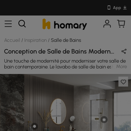
App
Accueil
/
Inspiration
/
Salle de Bains
Conception de Salle de Bains Moderne en Or / Gris / Blanc avec Métal
Une touche de modernité pour moderniser votre salle de
More
bain contemporaine. Le lavabo de salle de bain est
fabriqué en acier inoxydable de la plus haute qualité
avec une finition dorée brossée pour une touche de luxe
optimale. Conçu pour être durable et attrayant, ce
lavabo de salle de bain au design épuré présente des
lignes épurées et des angles droits pour s'adapter à un
intérieur ultramoderne.