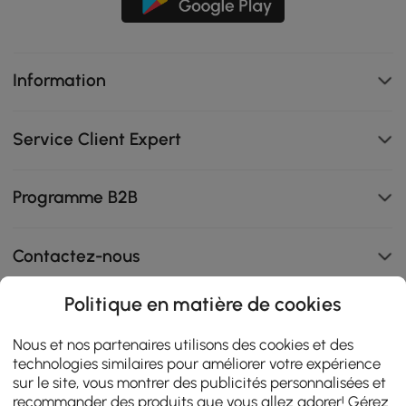
Information
Service Client Expert
Programme B2B
Contactez-nous
Politique en matière de cookies
108K
Nous et nos partenaires utilisons des cookies et des
technologies similaires pour améliorer votre expérience
4.9
star
sur le site, vous montrer des publicités personnalisées et
AVIS CERTIFIÉS
rating
recommander des produits que vous allez adorer! Gérez