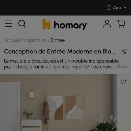
App
Accueil
/
Inspiration
/
Entrée
Conception de Entrée Moderne en Blanc / Gris / Or avec En Bois / Velours / Métal
Le meuble à chaussures est un meuble indispensable
More
pour chaque famille. Il est très important de choisir un
meuble à chaussures que vous aimez et qui vous
convient. L'armoire à chaussures blanche est fabriquée
à partir de bois MDF de première qualité. Cette armoire
à chaussures est non seulement élégante, mais
également robuste et conçue pour durer. Les armoires à
chaussures peuvent être placées dans des espaces
restreints, protégeant ainsi vos chaussures de la
poussière. Un design peu encombrant et une forte
capacité de rangement suffisent à organiser la maison,
ce qui est parfait pour les petits appartements ou les