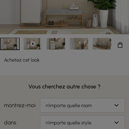
petits espaces. C'est un bon outil de rangement pour
toute votre famille. Ajoutez du fun et de la
fonctionnalité à votre organiseur cubique ! Parfait pour
votre entrée ou votre chambre à coucher pour ranger
vos baskets, vos talons et vos chaussures plates.
Achetez cet look
Vous cherchez autre chose ?
montrez-moi
n'importe quelle room
dans
n'importe quelle style