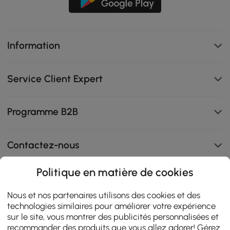
Information
Service Client Expert
Programme B2B
Contactez-nous
Politique en matière de cookies
108K
Nous et nos partenaires utilisons des cookies et des
technologies similaires pour améliorer votre expérience
4.9
star
sur le site, vous montrer des publicités personnalisées et
AVIS CERTIFIÉS
rating
recommander des produits que vous allez adorer! Gérez