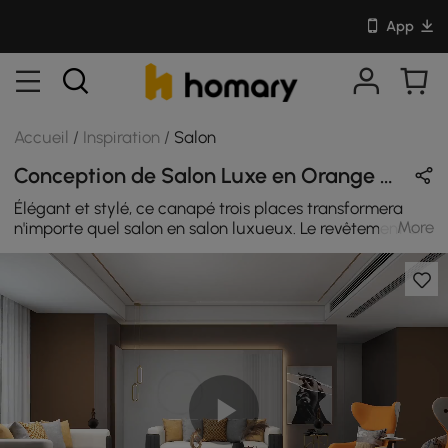
App
Accueil
/
Inspiration
/
Salon
Conception de Salon Luxe en Orange / Noir / Blanc avec Cuir / Métal / En Bois
Élégant et stylé, ce canapé trois places transformera
More
n'importe quel salon en salon luxueux. Le revêtement en
cuir nappa et le rembourrage des sièges en mousse
haute densité vous offrent un maximum de confort
lorsque vous vous prélassez après une longue journée.
Cette élégante chaise longue à dossier rabattable est
parfaite pour bavarder et lire tard le soir. Revêtu d'un
revêtement en similicuir écologique agrémenté de
coutures détaillées, le siège rembourré est doté d'un
dossier entièrement en bois massif, d'accoudoirs
légèrement évasés et d'une assise large.