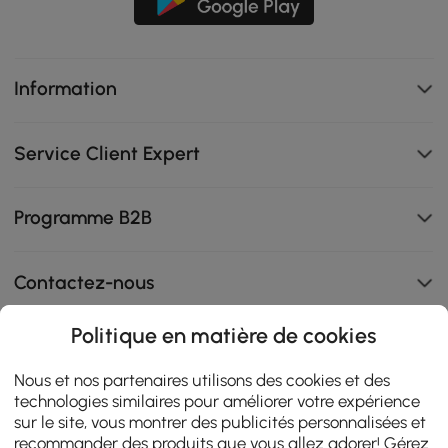
Information
Service Client Expert
Programme B2B
Contactez-nous
Politique en matière de cookies
108K
Nous et nos partenaires utilisons des cookies et des
technologies similaires pour améliorer votre expérience
4.9
star
sur le site, vous montrer des publicités personnalisées et
AVIS CERTIFIÉS
rating
recommander des produits que vous allez adorer! Gérez