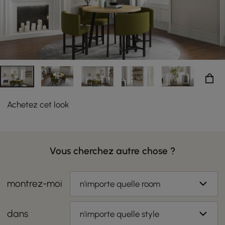
pour contenir des objets de décoration avec un espace
intérieur à 3 étagères. Essayez-le dans la cuisine pour
ranger le grès, les verres à pied et la porcelaine pour des
occasions spéciales. Aussi polyvalente que belle, cette
pièce est superbe et ajoute de la fonctionnalité à
presque tous les espaces.
Achetez cet look
Vous cherchez autre chose ?
montrez-moi
n'importe quelle room
dans
n'importe quelle style