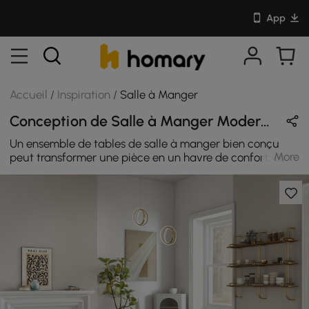
App
Accueil
/
Inspiration
/
Salle à Manger
Conception de Salle à Manger Moderne & Style Nordique en Vert & Noir avec En Bois & Métal
Un ensemble de tables de salle à manger bien conçu
More
peut transformer une pièce en un havre de confort, de
luxe et de chaleur à la fois. Un ensemble de salle à
manger incroyablement bien conçu est un choix idéal
pour n'importe quel logement. Le joli design est robuste
et réchauffe tout l'espace. Les tables et les chaises avec
dossier en velours forment un bel ensemble. Cet élégant
ensemble de table compact est parfait pour les réunions
informelles de la famille et des amis de tous âges. Cette
armoire d'angle blanche offre un espace de rangement
élégant pour votre espace de vie. Il apporte une touche
de modernité. La porte en verre cannelé est parfaite