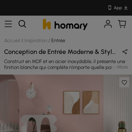
App
Accueil
/
Inspiration
/
Entrée
Conception de Entrée Moderne & Style Nordique en Blanc & Rose avec En Bois
Construit en MDF et en acier inoxydable, il présente une
More
finition blanche qui complète n'importe quelle palette
de couleurs. Deux portes dissimulent cinq étagères
pouvant accueillir jusqu'à 15 paires de chaussures pour
adultes. Son design le plus unique est la forme ondulée
qui entoure le meuble, qui est tendance et mignonne.
Disposez de deux miroirs au design fin qui peuvent être
utilisés comme miroir de toilette et offrent une vue
complète de votre tenue. Le rangement à chaussures
avec 2 miroirs est parfait pour organiser et protéger vos
chaussures. Il convient à n'importe quel endroit de la
maison et peut être placé dans un salon, une entrée, une