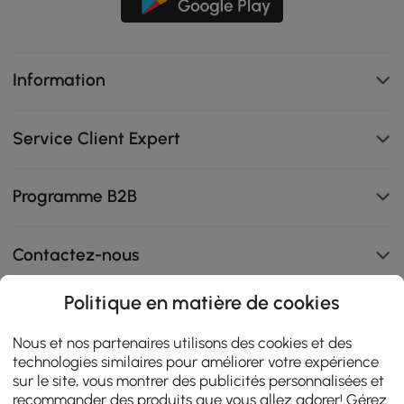
Information
Service Client Expert
Programme B2B
Contactez-nous
Politique en matière de cookies
108K
Nous et nos partenaires utilisons des cookies et des
technologies similaires pour améliorer votre expérience
4.9
star
sur le site, vous montrer des publicités personnalisées et
AVIS CERTIFIÉS
rating
recommander des produits que vous allez adorer! Gérez