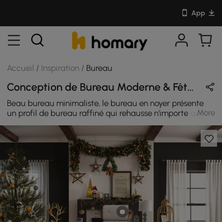
App
Accueil
/
Inspiration
/
Bureau
Conception de Bureau Moderne & Fête en Naturel / Brun / Noir avec En Bois / Métal / Cuir
Beau bureau minimaliste, le bureau en noyer présente
More
un profil de bureau raffiné qui rehausse n'importe quel
bureau ou espace de travail. Créez un espace
confortable pour des heures de productivité avec ce
bureau en bois. Design élégant rehaussé avec élégance
par un placage classique en bois de noyer, ajoutant un
charme naturel et gracieux. Doté de deux tiroirs, il offre
un grand espace pour ranger vos essentiels de bureau.
Fonctionnel et élégant, ce bureau en noyer est la solution
idéale pour organiser votre espace de travail.