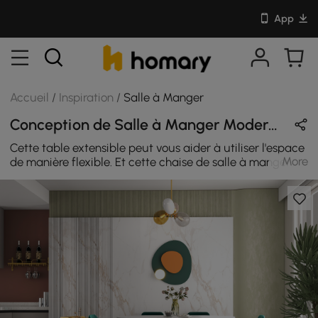
App
Accueil
/
Inspiration
/
Salle à Manger
Conception de Salle à Manger Moderne en Vert / Blanc / Or avec Velours & Métal
Cette table extensible peut vous aider à utiliser l'espace
More
de manière flexible. Et cette chaise de salle à manger
chic présente un design linéaire orné de pieds dorés,
ajoutant une touche éblouissante tout en garantissant
solidité et stabilité. Enveloppé dans un élégant
revêtement en velours avec rembourrage en mousse
haute densité, cet ensemble vous accueille
confortablement pendant que vous savourez un repas
entre amis.