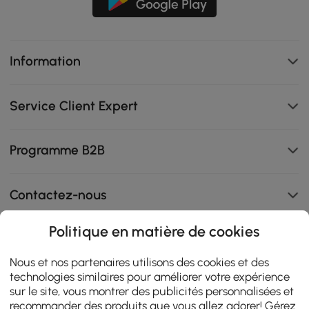
Information
Service Client Expert
Programme B2B
Contactez-nous
Politique en matière de cookies
108K
Nous et nos partenaires utilisons des cookies et des
technologies similaires pour améliorer votre expérience
4.9
star
sur le site, vous montrer des publicités personnalisées et
AVIS CERTIFIÉS
rating
recommander des produits que vous allez adorer! Gérez