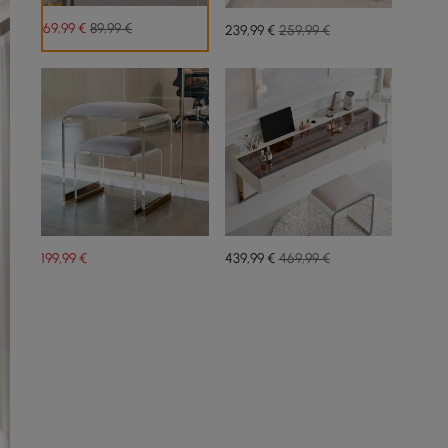
69
,99
€
89,99 €
239
,99
€
259,99 €
199
,99
€
439
,99
€
469,99 €