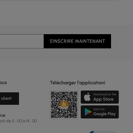
S'INSCRIRE MAINTENANT
ous
Télécharger l’application!
 client
ice
i de 5 : 00 à 14 : 00