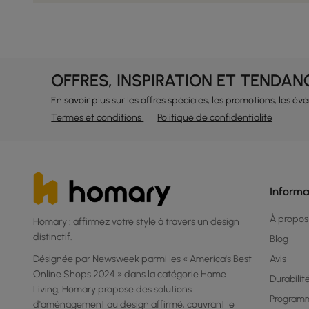
OFFRES, INSPIRATION ET TENDAN
En savoir plus sur les offres spéciales, les promotions, les é
Termes et conditions
Politique de confidentialité
Informa
À propos
Homary : affirmez votre style à travers un design
distinctif.
Blog
Désignée par Newsweek parmi les « America's Best
Avis
Online Shops 2024 » dans la catégorie Home
Durabilit
Living, Homary propose des solutions
Program
d'aménagement au design affirmé, couvrant le