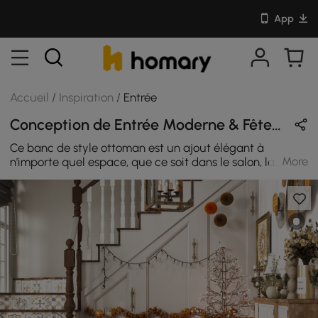
App
Accueil
/
Inspiration
/
Entrée
Conception de Entrée Moderne & Fête en Orange / Blanc / Naturel avec En Bois & Velours
Ce banc de style ottoman est un ajout élégant à
More
n'importe quel espace, que ce soit dans le salon, la
chambre, le hall ou le couloir. Ce banc capitonné orange
avec dossier est doté d'un cadre en bois qui s'intègre
rapidement à n'importe quel décor d'Halloween. Ajoutez
une touche vintage à votre foyer avec ce buffet blanc
antique. Doté de délicates volutes gaufrées et de portes
en verre incrusté, le buffet donne une touche classique
à votre foyer. De plus, le vaste plateau de table offre un
endroit idéal pour les objets de décoration et les objets
de collection, pratique et tendance.