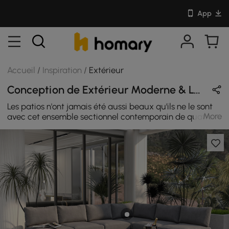
App
Accueil
/
Inspiration
/
Extérieur
Conception de Extérieur Moderne & Luxe en Gris / Noir / Blanc avec Métal / Coton / Rotin
Les patios n'ont jamais été aussi beaux qu'ils ne le sont
More
avec cet ensemble sectionnel contemporain de quatre
pièces. Passez des moments mémorables avec vos amis
et votre famille lorsque vous êtes en plein air avec cet
ensemble de canapés sectionnels d'extérieur avec table
basse. Les maisons modernes adoreront cet ensemble
sectionnel, qui fera parler de lui lors de votre prochaine
fête.