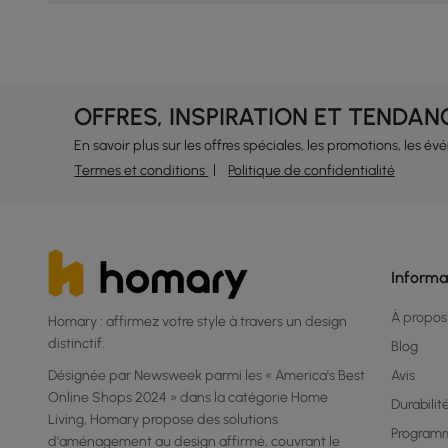
OFFRES, INSPIRATION ET TENDAN
En savoir plus sur les offres spéciales, les promotions, les é
Termes et conditions
Politique de confidentialité
Informa
À propos
Homary : affirmez votre style à travers un design
distinctif.
Blog
Désignée par Newsweek parmi les « America's Best
Avis
Online Shops 2024 » dans la catégorie Home
Durabilit
Living, Homary propose des solutions
Program
d'aménagement au design affirmé, couvrant le