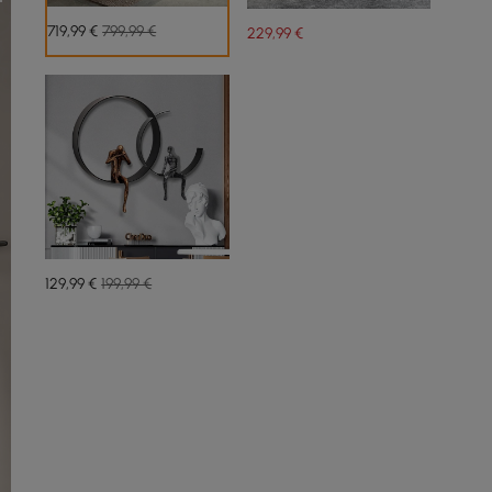
719
,99
€
799,99 €
229
,99
€
129
,99
€
199,99 €