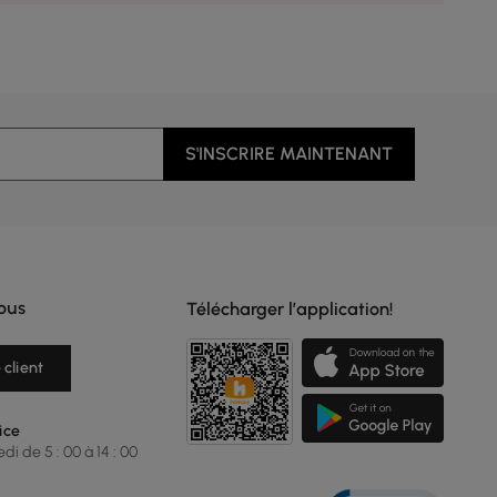
S'INSCRIRE MAINTENANT
ous
Télécharger l’application!
 client
ice
i de 5 : 00 à 14 : 00