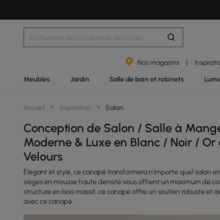
Nos magasins
Inspirat
|
Meubles
Jardin
Salle de bain et robinets
Lumi
Accueil
>
Inspiration
>
Salon
Conception de Salon / Salle à Mange
Moderne & Luxe en Blanc / Noir / Or 
Velours
Élégant et stylé, ce canapé transformera n'importe quel salon en
sièges en mousse haute densité vous offrent un maximum de con
structure en bois massif, ce canapé offre un soutien robuste et
avec ce canapé.