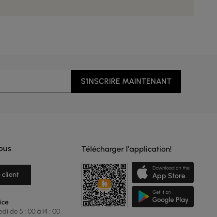
S'INSCRIRE MAINTENANT
ous
Télécharger l’application!
 client
ice
i de 5 : 00 à 14 : 00