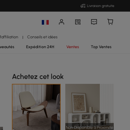
Livraison gratuite
affiliation
Conseils et idées
|
veautés
Expédition 24H
Ventes
Top Ventes
Achetez cet look
Non Disponible à Proximité